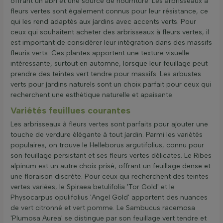
offrant un abri et une source de nourriture. Les arbrisseaux à
fleurs vertes sont également connus pour leur résistance, ce
qui les rend adaptés aux jardins avec accents verts. Pour
ceux qui souhaitent acheter des arbrisseaux à fleurs vertes, il
est important de considérer leur intégration dans des massifs
fleuris verts. Ces plantes apportent une texture visuelle
intéressante, surtout en automne, lorsque leur feuillage peut
prendre des teintes vert tendre pour massifs. Les arbustes
verts pour jardins naturels sont un choix parfait pour ceux qui
recherchent une esthétique naturelle et apaisante.
Variétés feuillues courantes
Les arbrisseaux à fleurs vertes sont parfaits pour ajouter une
touche de verdure élégante à tout jardin. Parmi les variétés
populaires, on trouve le Helleborus argutifolius, connu pour
son feuillage persistant et ses fleurs vertes délicates. Le Ribes
alpinum est un autre choix prisé, offrant un feuillage dense et
une floraison discrète. Pour ceux qui recherchent des teintes
vertes variées, le Spiraea betulifolia 'Tor Gold' et le
Physocarpus opulifolius 'Angel Gold' apportent des nuances
de vert citronné et vert pomme. Le Sambucus racemosa
'Plumosa Aurea' se distingue par son feuillage vert tendre et