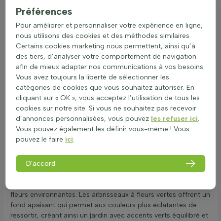
Préférences
idéal pour ceux qui souhaitent un jardin harmonieux et
apaisant.
Pour améliorer et personnaliser votre expérience en ligne,
Associer avec fleurs vives pour équilibre visuel
nous utilisons des cookies et des méthodes similaires.
Certains cookies marketing nous permettent, ainsi qu’à
Les arbrisseaux à fleurs vertes, également connus sous le
des tiers, d’analyser votre comportement de navigation
nom de plantes arbustives feuillage vert, peuvent être
afin de mieux adapter nos communications à vos besoins.
magnifiquement combinés avec d'autres types de plantes
Vous avez toujours la liberté de sélectionner les
pour créer un jardin harmonieux. Par exemple, associer ces
catégories de cookies que vous souhaitez autoriser. En
arbustes verts florifères avec des plantes vivaces aux fleurs
cliquant sur « OK », vous acceptez l’utilisation de tous les
vives comme les échinacées ou les rudbeckias peut apporter
cookies sur notre site. Si vous ne souhaitez pas recevoir
un équilibre visuel intéressant. Les arbrisseaux feuillus se
d’annonces personnalisées, vous pouvez
les refuser ici
.
marient bien avec des graminées ornementales, ajoutant
Vous pouvez également les définir vous-même ! Vous
texture et mouvement aux massifs fleuris verts. Une
pouvez le faire
ici
.
combinaison attrayante pourrait inclure des arbustes verts
pour jardins naturels avec des plantes aux teintes vertes
variées, comme le vert citronné ou le vert mousse. Ces
D'accord
nuances apportent une floraison discrète pour massifs
naturels, tout en mettant en valeur les couleurs vives des
fleurs environnantes. Les arbrisseaux à fleurs vertes offrent un
fond apaisant qui permet aux couleurs plus éclatantes de
ressortir, créant ainsi un jardin avec accents verts équilibré et