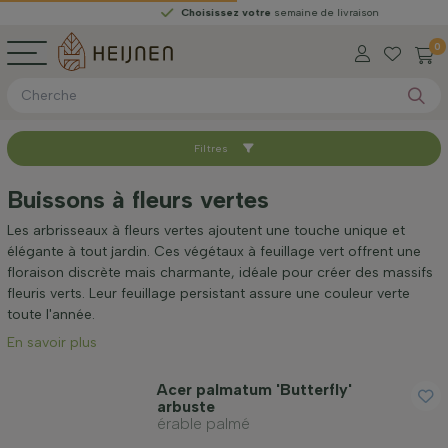
Choisissez votre
semaine de livraison
0
Filtres
Trier par
Buissons à fleurs vertes
Disponible
Les arbrisseaux à fleurs vertes ajoutent une touche unique et
élégante à tout jardin. Ces végétaux à feuillage vert offrent une
floraison discrète mais charmante, idéale pour créer des massifs
Hauteur à la livraison (cm)
fleuris verts. Leur feuillage persistant assure une couleur verte
toute l'année.
En savoir plus
Taille adulte (cm)
Acer palmatum 'Butterfly'
arbuste
Genre
érable palmé