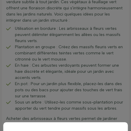
verdure subtile à tout jardin. Ces végétaux à feuillage vert
offrent une floraison discrète qui s'intègre harmonieusement
dans les jardins naturels. Voici quelques idées pour les
intégrer dans un jardin structuré :
Utilisation en bordure : Les arbrisseaux à fleurs vertes
peuvent délimiter élégamment les allées ou les massifs
fleuris verts.
Plantation en groupe : Créez des massifs fleuris verts en
combinant différentes teintes vertes comme le vert
citronné ou le vert mousse.
En haie : Ces arbustes verdoyants peuvent former une
haie discrète et élégante, idéale pour un jardin avec
accents verts.
En pot : Pour un jardin plus flexible, placez-les dans des
pots ou des bacs pour ajouter des touches de vert frais
sur une terrasse.
Sous un arbre : Utilisez-les comme sous-plantation pour
apporter du vert tendre pour massifs sous les arbres.
Acheter des arbrisseaux à fleurs vertes permet de jardiner
dans l'élégance naturelle tout en profitant de la diversité des
teintes vertes. Ces arbustes verts florifères sont un choix