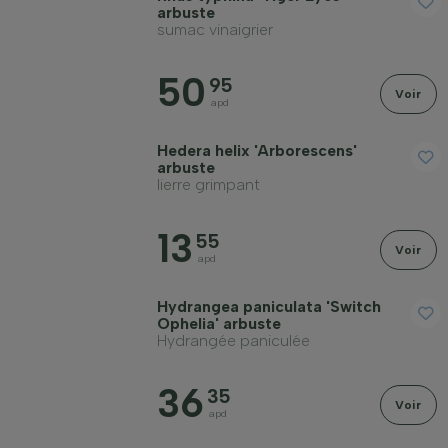
arbuste
sumac vinaigrier
50
95
Voir
apd
Hedera helix 'Arborescens'
arbuste
lierre grimpant
13
55
Voir
apd
Hydrangea paniculata 'Switch
Ophelia' arbuste
Hydrangée paniculée
36
35
Voir
apd