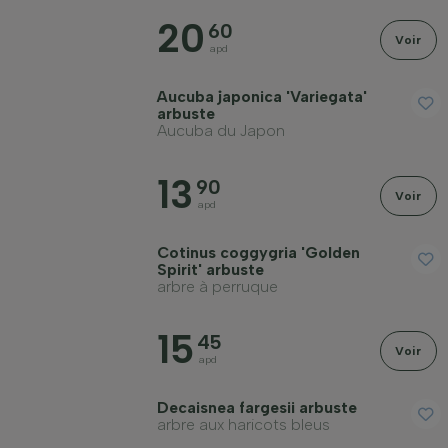
20
Emplacement
60
Voir
apd
Port
Aucuba japonica 'Variegata'
arbuste
Aucuba du Japon
Application
13
90
Voir
apd
Couleur des fleurs
Cotinus coggygria 'Golden
Spirit' arbuste
Mois de floraison
arbre à perruque
15
Couleur des feuilles
45
Voir
apd
Prix
Decaisnea fargesii arbuste
arbre aux haricots bleus