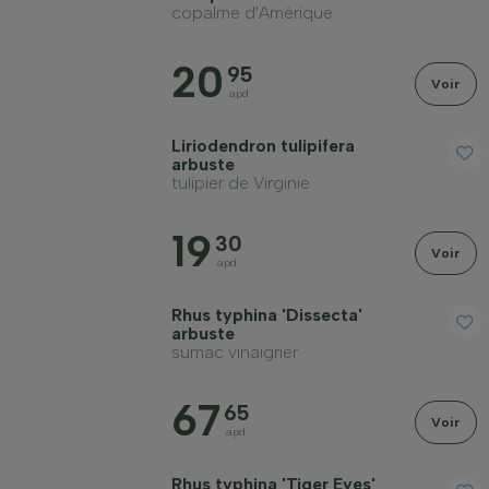
copalme d'Amérique
20
95
Voir
apd
Liriodendron tulipifera
arbuste
tulipier de Virginie
19
30
Voir
apd
Rhus typhina 'Dissecta'
arbuste
sumac vinaigrier
67
65
Voir
apd
Rhus typhina 'Tiger Eyes'