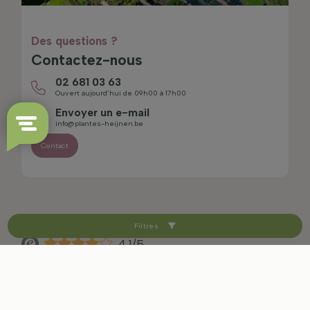
Des questions ?
Contactez-nous
02 681 03 63
Ouvert aujourd’hui de 09h00 à 17h00
Envoyer un e-mail
info@plantes-heijnen.be
Contact
Filtres
4.1/5
Plan du site