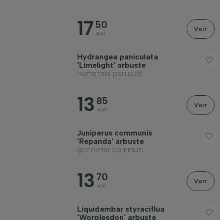
17
50
Voir
apd
Hydrangea paniculata
'Limelight' arbuste
hortensia paniculé
13
85
Voir
apd
Juniperus communis
'Repanda' arbuste
genévrier commun
13
70
Voir
apd
Liquidambar styraciflua
'Worplesdon' arbuste