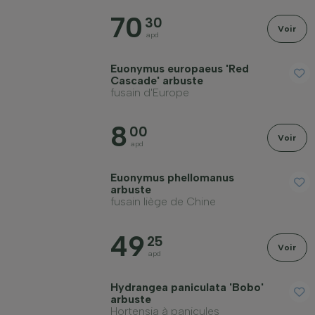
70
30
Voir
apd
Rusticité hivernale
Euonymus europaeus 'Red
Cascade' arbuste
fusain d'Europe
À feuillage persistant
8
00
Voir
apd
Odorante
Euonymus phellomanus
arbuste
Fruitière
fusain liège de Chine
49
25
Type de sol
Voir
apd
Appliquer un filtre
Hydrangea paniculata 'Bobo'
arbuste
Hortensia à panicules