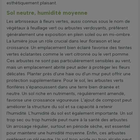
esthétiquement plaisant.
Sol neutre, humidité moyenne
Les arbrisseaux à fleurs vertes, aussi connus sous le nom de
végétaux à feuillage vert ou arbustes verdoyants, préfèrent
généralement une exposition en plein soleil ou en mi-ombre.
La lumière joue un rôle crucial dans leur floraison et leur
croissance. Un emplacement bien éclairé favorise des teintes
vertes éclatantes comme le vert citronné ou le vert pomme.
Ces arbustes ne sont pas particulièrement sensibles au vent,
mais un emplacement abrité peut aider à protéger les fleurs
délicates. Planter près d'une haie ou d'un mur peut offrir une
protection supplémentaire. Pour le sol, les arbustes verts
florifères s'épanouissent dans une terre bien drainée et
neutre. Un sol riche en nutriments, régulièrement amendé,
favorise une croissance vigoureuse. L'ajout de compost peut
améliorer la structure du sol et sa capacité à retenir
l'humidité. L'humidité du sol est également importante. Un sol
trop sec ou trop humide peut nuire à la santé des arbustes.
Un arrosage régulier, surtout en période sèche, est essentiel
pour maintenir une humidité moyenne. Enfin, ces arbustes
préfèrent un pH neutre. Un sol trop acide ou trop alcalin peut