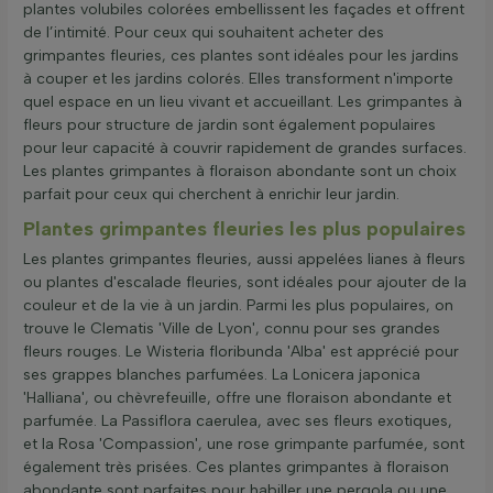
plantes volubiles colorées embellissent les façades et offrent
de l’intimité. Pour ceux qui souhaitent acheter des
grimpantes fleuries, ces plantes sont idéales pour les jardins
à couper et les jardins colorés. Elles transforment n'importe
quel espace en un lieu vivant et accueillant. Les grimpantes à
fleurs pour structure de jardin sont également populaires
pour leur capacité à couvrir rapidement de grandes surfaces.
Les plantes grimpantes à floraison abondante sont un choix
parfait pour ceux qui cherchent à enrichir leur jardin.
Plantes grimpantes fleuries les plus populaires
Les plantes grimpantes fleuries, aussi appelées lianes à fleurs
ou plantes d'escalade fleuries, sont idéales pour ajouter de la
couleur et de la vie à un jardin. Parmi les plus populaires, on
trouve le Clematis 'Ville de Lyon', connu pour ses grandes
fleurs rouges. Le Wisteria floribunda 'Alba' est apprécié pour
ses grappes blanches parfumées. La Lonicera japonica
'Halliana', ou chèvrefeuille, offre une floraison abondante et
parfumée. La Passiflora caerulea, avec ses fleurs exotiques,
et la Rosa 'Compassion', une rose grimpante parfumée, sont
également très prisées. Ces plantes grimpantes à floraison
abondante sont parfaites pour habiller une pergola ou une