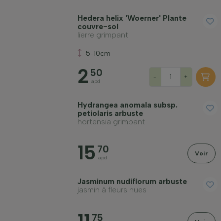
Hedera helix 'Woerner' Plante
couvre-sol
lierre grimpant
Rusticité hivernale
5-10cm
2
50
-
+
À feuillage persistant
apd
Hydrangea anomala subsp.
Fruitière
petiolaris arbuste
hortensia grimpant
Appliquer un filtre
15
70
Voir
apd
Jasminum nudiflorum arbuste
jasmin à fleurs nues
75