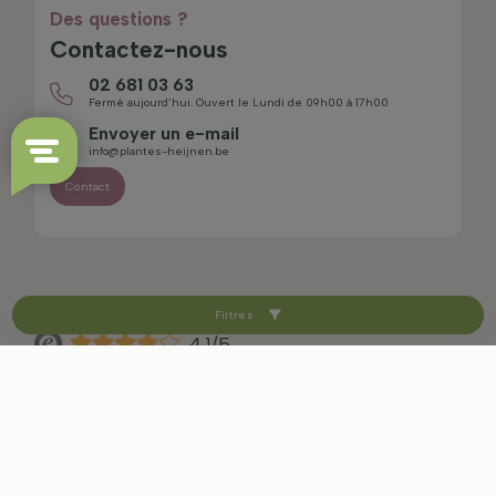
Des questions ?
Contactez-nous
02 681 03 63
Fermé aujourd’hui. Ouvert le Lundi de 09h00 à 17h00
Envoyer un e-mail
info@plantes-heijnen.be
Contact
Filtres
4.1/5
Plan du site
Avertissement
Politique de confidentialité