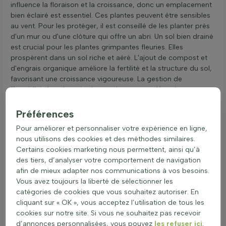
influence la floraison et la croissance, donc un emplacement
bien éclairé est essentiel. Ces plantes peuvent être sensibles
au vent. Pour les protéger, il est conseillé de les planter près
d'un mur ou d'une clôture qui offre un abri. Un sol bien drainé
est crucial pour les plantes grimpantes fleuries. Elles
prospèrent dans un sol riche et aéré. L'ajout de compost et
d'engrais organique améliore la fertilité et la structure du sol,
favorisant une croissance vigoureuse. La gestion de
l'humidité du sol est également importante. Un sol trop sec
ou trop humide peut nuire à la plante. Un arrosage régulier,
surtout en période sèche, est recommandé. Concernant le
Préférences
pH, ces plantes préfèrent un sol légèrement acide à neutre.
Pour améliorer et personnaliser votre expérience en ligne,
Un pH équilibré favorise l'absorption des nutriments
nous utilisons des cookies et des méthodes similaires.
essentiels. En intégrant ces plantes dans des jardins fleuris,
Certains cookies marketing nous permettent, ainsi qu’à
elles apportent une touche de couleur et attirent les abeilles
des tiers, d’analyser votre comportement de navigation
et papillons, contribuant à un jardin écologique et
afin de mieux adapter nos communications à vos besoins.
dynamique.
Vous avez toujours la liberté de sélectionner les
Quand et comment planter ces variétés
catégories de cookies que vous souhaitez autoriser. En
florales ?
cliquant sur « OK », vous acceptez l’utilisation de tous les
cookies sur notre site. Si vous ne souhaitez pas recevoir
Les plantes grimpantes fleuries, aussi appelées grimpantes
d’annonces personnalisées, vous pouvez
les refuser ici
.
florales ou végétaux à floraison grimpante, peuvent être