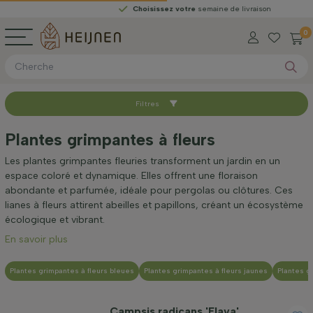
Choisissez votre
semaine de livraison
0
Filtres
Trier par
Plantes grimpantes à fleurs
Disponible
Les plantes grimpantes fleuries transforment un jardin en un
espace coloré et dynamique. Elles offrent une floraison
abondante et parfumée, idéale pour pergolas ou clôtures. Ces
Hauteur à la livraison (cm)
lianes à fleurs attirent abeilles et papillons, créant un écosystème
écologique et vibrant.
En savoir plus
Taille adulte (cm)
Plantes grimpantes à fleurs bleues
Plantes grimpantes à fleurs jaunes
Plantes g
Genre
Campsis radicans 'Flava'