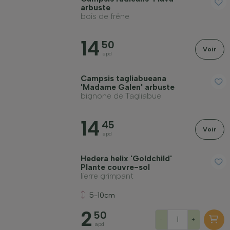
arbuste
Emplacement
bois de frêne
14
50
Port
Voir
apd
Application
Campsis tagliabueana
'Madame Galen' arbuste
bignone de Tagliabue
Couleur des fleurs
14
45
Voir
apd
Mois de floraison
Hedera helix 'Goldchild'
Plante couvre-sol
Couleur des feuilles
lierre grimpant
5-10cm
Prix
2
50
-
+
apd