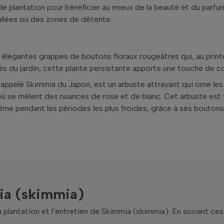
de plantation pour bénéficier au mieux de la beauté et du parfu
allées ou des zones de détente.
s élégantes grappes de boutons floraux rougeâtres qui, au prin
 du jardin, cette plante persistante apporte une touche de cou
pelé Skimmia du Japon, est un arbuste attrayant qui orne les 
où se mêlent des nuances de rose et de blanc. Cet arbuste est 
me pendant les périodes les plus froides, grâce à ses boutons
mia (skimmia)
 plantation et l’entretien de Skimmia (skimmia). En suivant ces