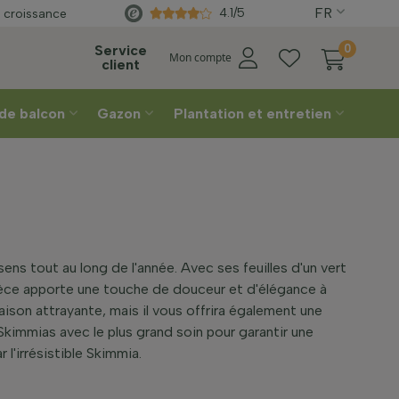
FR
Directement
du producteur
4.1/5
 croissance
on
Service
0
Mon compte
client
 de balcon
Gazon
Plantation et entretien
ens tout au long de l'année. Avec ses feuilles d'un vert
spèce apporte une touche de douceur et d'élégance à
aison attrayante, mais il vous offrira également une
Skimmias avec le plus grand soin pour garantir une
 l'irrésistible Skimmia.