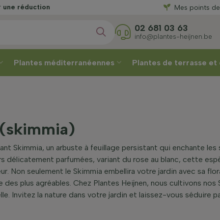
 réduction
Mes points de
une réducti
02 681 03 63
info@plantes-heijnen.be
Plantes méditerranéennes
Plantes de terrasse et
(skimmia)
t Skimmia, un arbuste à feuillage persistant qui enchante les s
urs délicatement parfumées, variant du rose au blanc, cette e
r. Non seulement le Skimmia embellira votre jardin avec sa flor
e des plus agréables. Chez Plantes Heijnen, nous cultivons nos 
le. Invitez la nature dans votre jardin et laissez-vous séduire par