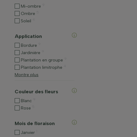
9
Mi-ombre
5
Ombre
4
Soleil
Application
9
Bordure
9
Jardinière
9
Plantation en groupe
4
Plantation limitrophe
Montre plus
Couleur des fleurs
9
Blanc
5
Rose
Mois de floraison
1
Janvier