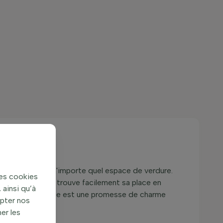
cité à embellir n'importe quel espace de verdure.
des cookies
polyvalente qui trouve facilement sa place en
ainsi qu’à
alcons. Sa présence est une promesse de charme
apter nos
er les