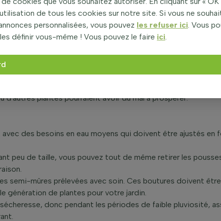
de cookies que vous souhaitez autoriser. En cliquant sur « OK 
utilisation de tous les cookies sur notre site. Si vous ne souha
nte et étalée, atteignant une hauteur ultime d'environ 1 mètre, 
’annonces personnalisées, vous pouvez
les refuser ici
. Vous p
les définir vous-même ! Vous pouvez le faire
ici
.
résence verte et luxuriante dans votre jardin à chaque saison, o
eurs parfumées qui non seulement captivent les sens, mais attiren
rd
e à une variété de conditions, préférant les sols bien drainés e
 d'autres plantes pourraient avoir du mal à prospérer.
, avec des besoins en eau moyens qui doivent être ajustés en
ant peu de taille, vous pouvez tout de même retirer les pouss
raison.
res semi-mûres prélevées avec soin. Ces boutures doivent être 
lle génération de plantes pour votre jardin.
a sécheresse, donc pendant les périodes de faible pluviosité, a
rant.