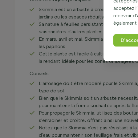
catégories 
acceptez l’
Skimmia est un arbuste à croissance buissonna
recevoir d
jardins ou les espaces réduits.
également 
Sa nature à feuilles persistantes assure une p
saisonnières d'autres plantes.
En mars, avril et mai, Skimmia se couvre de fl
D'acco
les papillons.
Cette plante est facile à cultiver et s'adapt
la rendant idéale pour les zones ombragées où
Conseils:
L'arrosage doit être modéré pour le Skimmia
type de sol.
Bien que le Skimmia soit un arbuste nécessit
pour maintenir la forme souhaitée après la flo
Pour propager le Skimmia, utilisez des boutu
s'enraciner et croître, offrant ainsi une nouve
Notez que le Skimmia n'est pas résistant à l
d'eau pour maintenir son feuillage frais et vib