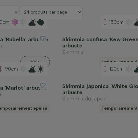
00cm
150cm
 'Rubella' arbuste
Skimmia confusa 'Kew Green
n
arbuste
Skimmia
Temporairement
Voir
90cm
120cm
Skimmia japonica 'White Glo
a 'Marlot' arbuste
arbuste
n
Skimmia du japon
emporairement épuisé
Temporairement