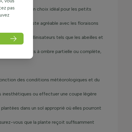
», vous
itez pas
ce qui en fait un choix idéal pour les petits
ouvez
ffrant un contraste agréable avec les floraisons
t aussi les pollinisateurs tels que les abeilles et
t les emplacements à ombre partielle ou complète,
 fonction des conditions météorologiques et du
es inesthétiques ou effectuer une coupe légère
plantées dans un sol approprié où elles pourront
ssurez-vous que la plante reçoit suffisamment