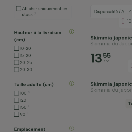
Afficher uniquement en
3
stock
1
Hauteur à la livraison
Skimmia japonica
(cm)
Skimmia du Japo
1
10-20
13
55
1
15-20
apd
1
20-25
1
20-30
Skimmia japonic
Taille adulte (cm)
Skimmia du japo
6
100
1
120
T
1
150
1
90
Emplacement