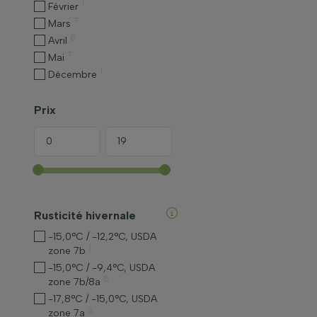
1
Février
7
Mars
8
Avril
7
Mai
1
Décembre
Prix
Rusticité hivernale
-15,0°C / -12,2°C, USDA
1
zone 7b
-15,0°C / -9,4°C, USDA
5
zone 7b/8a
-17,8°C / -15,0°C, USDA
3
zone 7a