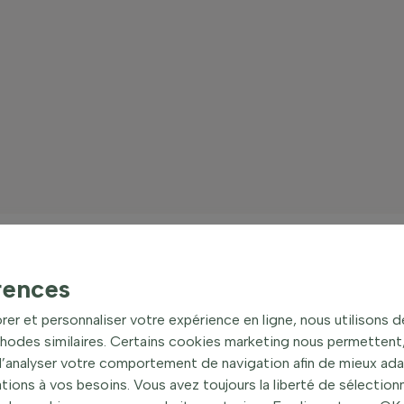
mmia)
rences
s persistantes, est célèbre pour son allure compacte et sa capa
rer et personnaliser votre expérience en ligne, nous utilisons 
intes de rose et de blanc au printemps, Skimmia est une plante 
hodes similaires. Certains cookies marketing nous permettent, 
spécimen solitaire ou même en pot pour décorer terrasses et b
 d’analyser votre comportement de navigation afin de mieux ad
rsistant qui conserve son éclat même en hiver.
ons à vos besoins. Vous avez toujours la liberté de sélectionn