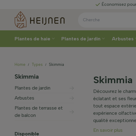
sez votre
Économisez pour
une
Plantes de haie
Plantes de jardin
Arbustes
Home
Types
Skimmia
Skimmia
Skimmia 
Plantes de jardin
Découvrez le charman
Arbustes
éclatant et ses fle
tout espace extérieu
Plantes de terrasse et
expérience olfactiv
de balcon
qualité exceptionnel
En savoir plus
Disponible