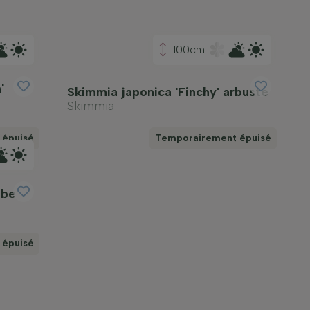
100cm
'
Skimmia japonica 'Finchy' arbuste
Skimmia
 épuisé
Temporairement épuisé
be'
 épuisé