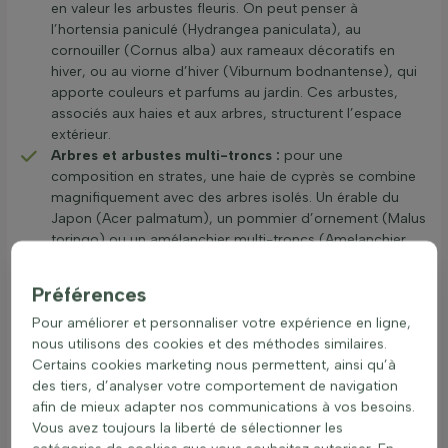
en valeur les arbustes fleuris. On peut penser à
l’hortensia paniculé (Hydrangea paniculata), au
cornouiller (Cornus alba) aux rameaux décoratifs en
hiver, ou au viorne d’hiver (Viburnum bodnantense), qui
apporte couleurs et parfums au jardin. Ces arbustes,
associés aux haies et aux arbres, structurent l’espace
extérieur.
Arbres et arbustes multi-troncs :
pour une
composition en strates, une haie de cyprès se combine
magnifiquement avec des arbres isolés. Un érable du
Japon (Acer palmatum), un pommier d’ornement (Malus
toringo) ou un amélanchier multi-troncs (Amelanchier
lamarckii) ajoutent de la hauteur, des floraisons
saisonnières et de belles couleurs automnales.
Préférences
Associations écologiques :
pour un jardin accueillant la
Pour améliorer et personnaliser votre expérience en ligne,
faune, les haies de cyprès peuvent être associées à des
nous utilisons des cookies et des méthodes similaires.
arbustes mellifères ou à baies. Le pyracantha
Certains cookies marketing nous permettent, ainsi qu’à
(Pyracantha) et la mahonie (Mahonia aquifolium) offrent
des tiers, d’analyser votre comportement de navigation
nourriture et abri aux oiseaux et insectes, tout en
afin de mieux adapter nos communications à vos besoins.
ajoutant de la couleur et de la structure au jardin. Un vrai
Vous avez toujours la liberté de sélectionner les
bénéfice partagé entre la nature et le jardinier.