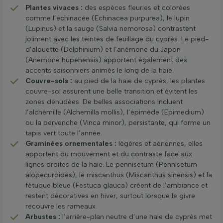
Plantes vivaces :
des espèces fleuries et colorées
comme l’échinacée (Echinacea purpurea), le lupin
(Lupinus) et la sauge (Salvia nemorosa) contrastent
joliment avec les teintes de feuillage du cyprès. Le pied-
d’alouette (Delphinium) et l’anémone du Japon
(Anemone hupehensis) apportent également des
accents saisonniers animés le long de la haie.
Couvre-sols :
au pied de la haie de cyprès, les plantes
couvre-sol assurent une belle transition et évitent les
zones dénudées. De belles associations incluent
l’alchémille (Alchemilla mollis), l’épimède (Epimedium)
ou la pervenche (Vinca minor), persistante, qui forme un
tapis vert toute l’année.
Graminées ornementales :
légères et aériennes, elles
apportent du mouvement et du contraste face aux
lignes droites de la haie. Le pennisetum (Pennisetum
alopecuroides), le miscanthus (Miscanthus sinensis) et la
fétuque bleue (Festuca glauca) créent de l’ambiance et
restent décoratives en hiver, surtout lorsque le givre
recouvre les rameaux.
Arbustes :
l’arrière-plan neutre d’une haie de cyprès met