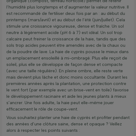
organique (compost, terreau horticole) permet de retenir
l’humidité plus longtemps et d’augmenter la valeur nutritive. Il
est recommandé de fertiliser deux fois par an : au début du
printemps (mars/avril) et au début de l’été (juin/juillet). Cela
stimule une croissance vigoureuse, dense et fraîche. Un sol
neutre à légèrement acide (pH 6 à 7) est idéal. Un sol trop
calcaire peut freiner la croissance de la haie, tandis que des
sols trop acides peuvent être amendés avec de la chaux ou
de la poudre de lave. La haie de cyprès pousse le mieux dans
un emplacement ensoleillé à mi-ombragé. Plus elle reçoit de
soleil, plus elle se développe de façon dense et compacte
(avec une taille régulière). En pleine ombre, elle reste verte
mais devient plus lâche et donc moins occultante. Durant les
premières années après la plantation, une protection contre
le vent fort (par exemple avec un brise-vent en toile) favorise
le développement racinaire et aide les jeunes plants à mieux
s’ancrer. Une fois adulte, la haie peut elle-même jouer
efficacement le rôle de coupe-vent.
Vous souhaitez planter une haie de cyprès et profiter pendant
des années d’une clôture saine, dense et opaque ? Veillez
alors à respecter les points suivants :