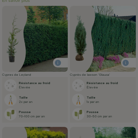
En savoir plus
Cypres de Leyland
Cyprès de lawson 'Glauca'
Résistance au froid
Résistance au froid
Élevée
Élevée
Taille
Taille
2x par an
1x par an
Pousse
Pousse
70-100 cm par an
30-50 cm par an