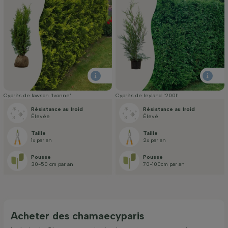
Cyprès de lawson 'Ivonne'
Cyprès de leyland '2001'
Résistance au froid
Résistance au froid
Élevée
Élevé
Taille
Taille
1x par an
2x par an
Pousse
Pousse
30-50 cm par an
70-100cm par an
Acheter des chamaecyparis