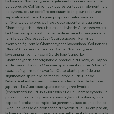
La haie de Chamaecyparis, également connue sous le nom
de cyprès de Californie, faux cyprès ou tout simplement haie
de cyprès, est un conifère persistant idéal pour créer une
séparation naturelle. Heijnen propose quatre variétés
différentes de cyprès de haie : deux appartenant au genre
Chamaecyparis et deux issues de l’hybride Cupressocyparis.
Le Chamaecyparis est une véritable espèce botanique de la
famille des Cupressacées (Cupressaceae). Parmi les
exemples figurent le Chamaecyparis lawsoniana ‘Columnaris
Glauca’ (conifère de haie bleu) et le Chamaecyparis
lawsoniana 'Ivonne' (conifère de haie jaune). Le
Chamaecyparis est originaire d’Amérique du Nord, du Japon
et de Taïwan. Le nom Chamaecyparis vient du grec ‘chamai’
(bas) et ‘kyparissos’ (cyprès). Cette plante possède une
signification spirituelle en tant qu’arbre du deuil et de
l’éternité et est souvent utilisée dans les jardins de temples
japonais. Le Cupressocyparis est un genre hybride
(croisement) issu d’un Cupressus et d’un Chamaecyparis. Le
plus connu est le Cupressocyparis leylandii (Leylandii), une
espèce à croissance rapide largement utilisée pour les haies.
Avec une vitesse de croissance d’environ 70 à 100 cm par an,
la haie de Cupressocyparis pousse nettement plus vite que la