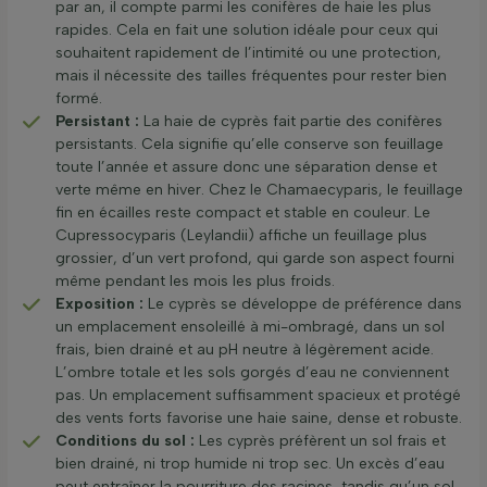
par an, il compte parmi les conifères de haie les plus
rapides. Cela en fait une solution idéale pour ceux qui
souhaitent rapidement de l’intimité ou une protection,
mais il nécessite des tailles fréquentes pour rester bien
formé.
Persistant :
La haie de cyprès fait partie des conifères
persistants. Cela signifie qu’elle conserve son feuillage
toute l’année et assure donc une séparation dense et
verte même en hiver. Chez le Chamaecyparis, le feuillage
fin en écailles reste compact et stable en couleur. Le
Cupressocyparis (Leylandii) affiche un feuillage plus
grossier, d’un vert profond, qui garde son aspect fourni
même pendant les mois les plus froids.
Exposition :
Le cyprès se développe de préférence dans
un emplacement ensoleillé à mi-ombragé, dans un sol
frais, bien drainé et au pH neutre à légèrement acide.
L’ombre totale et les sols gorgés d’eau ne conviennent
pas. Un emplacement suffisamment spacieux et protégé
des vents forts favorise une haie saine, dense et robuste.
Conditions du sol :
Les cyprès préfèrent un sol frais et
bien drainé, ni trop humide ni trop sec. Un excès d’eau
peut entraîner la pourriture des racines, tandis qu’un sol