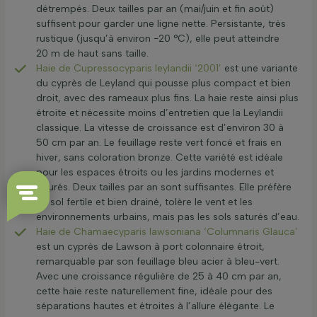
détrempés. Deux tailles par an (mai/juin et fin août)
suffisent pour garder une ligne nette. Persistante, très
rustique (jusqu’à environ −20 °C), elle peut atteindre
20 m de haut sans taille.
Haie de Cupressocyparis leylandii ‘2001’
est une variante
du cyprès de Leyland qui pousse plus compact et bien
droit, avec des rameaux plus fins. La haie reste ainsi plus
étroite et nécessite moins d’entretien que la Leylandii
classique. La vitesse de croissance est d’environ 30 à
50 cm par an. Le feuillage reste vert foncé et frais en
hiver, sans coloration bronze. Cette variété est idéale
pour les espaces étroits ou les jardins modernes et
épurés. Deux tailles par an sont suffisantes. Elle préfère
un sol fertile et bien drainé, tolère le vent et les
environnements urbains, mais pas les sols saturés d’eau.
Haie de Chamaecyparis lawsoniana ‘Columnaris Glauca’
est un cyprès de Lawson à port colonnaire étroit,
remarquable par son feuillage bleu acier à bleu-vert.
Avec une croissance régulière de 25 à 40 cm par an,
cette haie reste naturellement fine, idéale pour des
séparations hautes et étroites à l’allure élégante. Le