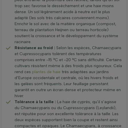
trop sec favorise le dessèchement et une haie moins
dense. Un sol légèrement acide à neutre est le plus
adapté (les sols très calcaires conviennent moins).
Enrichir le sol avec de la matière organique (compost,
terreau de plantation Heijnen ou terreau horticole)
soutient la croissance et le développement du système
racinaire.
Résistance au froid :
Selon les espèces, Chamaecyparis
et Cupressocyparis tolèrent des températures
comprises entre -15 °C et -20 °C sans difficulté. Certains
cultivars résistent même à des froids plus rigoureux. Cela
rend ces
plantes de haie
très adaptées aux jardins
d’Europe occidentale et centrale, où les hivers froids et
les gelées sont fréquents. Leur feuillage persistant
garantit en outre un écran dense et protecteur même en
hiver.
Tolérance à la taille :
La haie de cyprès, qu’il s’agisse
du Chamaecyparis ou du Cupressocyparis (Leylandii),
est réputée pour son excellente tolérance à la taille. Les
deux espèces supportent bien la coupe et restent ainsi
compactes et opaques. Le Chamaecyparis, à croissance