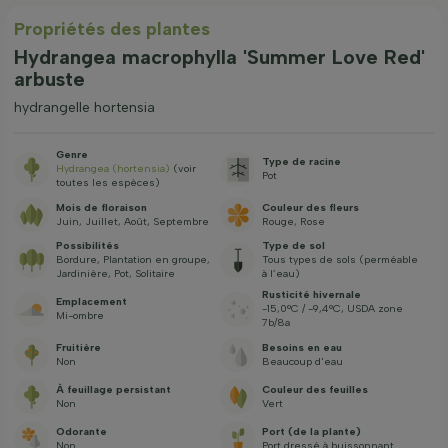
Propriétés des plantes
Hydrangea macrophylla 'Summer Love Red'
arbuste
hydrangelle hortensia
Genre
Type de racine
Hydrangea (hortensia)
(voir
Pot
toutes les espèces)
Mois de floraison
Couleur des fleurs
Juin, Juillet, Août, Septembre
Rouge, Rose
Possibilités
Type de sol
Bordure, Plantation en groupe,
Tous types de sols (perméable
Jardinière, Pot, Solitaire
à l’eau)
Rusticité hivernale
Emplacement
-15,0°C / -9,4°C, USDA zone
Mi-ombre
7b/8a
Fruitière
Besoins en eau
Non
Beaucoup d'eau
À feuillage persistant
Couleur des feuilles
Non
Vert
Odorante
Port (de la plante)
Non
Port dressé à buissonnant