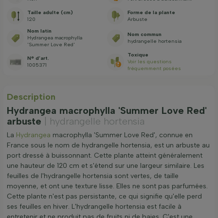
Taille adulte (cm)
Forme de la plante
120
Arbuste
Nom latin
Nom commun
Hydrangea macrophylla
hydrangelle hortensia
'Summer Love Red'
Toxique
N° d’art.
Voir les questions
1005371
fréquemment posées
Description
Hydrangea macrophylla 'Summer Love Red'
arbuste
| hydrangelle hortensia
La
Hydrangea
macrophylla 'Summer Love Red', connue en
France sous le nom de hydrangelle hortensia, est un arbuste au
port dressé à buissonnant. Cette plante atteint généralement
une hauteur de 120 cm et s'étend sur une largeur similaire. Les
feuilles de l'hydrangelle hortensia sont vertes, de taille
moyenne, et ont une texture lisse. Elles ne sont pas parfumées.
Cette plante n'est pas persistante, ce qui signifie qu'elle perd
ses feuilles en hiver. L'hydrangelle hortensia est facile à
entretenir et ne produit pas de fruits ni de baies. C'est une