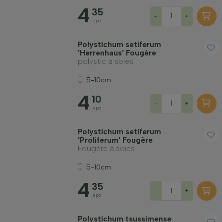
4
35
-
+
apd
Polystichum setiferum
'Herrenhaus' Fougère
polystic à soies
5-10cm
4
10
-
+
apd
Polystichum setiferum
'Proliferum' Fougère
Fougère à soies
5-10cm
4
35
-
+
apd
Polystichum tsussimense