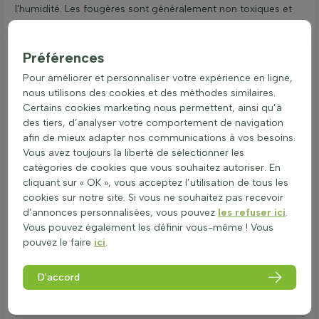
l'humidité. Les fougères sont généralement non toxiques et
sûres pour les enfants et les animaux domestiques, ce qui les
rend parfaites pour tout jardin. Les fougères jouent un rôle
important dans la biodiversité. Elles offrent des habitats
Préférences
naturels, favorisent l'équilibre des écosystèmes et
Pour améliorer et personnaliser votre expérience en ligne,
augmentent la résistance des jardins aux maladies. Les
nous utilisons des cookies et des méthodes similaires.
fougères pour mi-ombre, comme celles mentionnées dans
Certains cookies marketing nous permettent, ainsi qu’à
fougères pour mi-ombre
, sont particulièrement appréciées
des tiers, d’analyser votre comportement de navigation
pour leur capacité à fournir de la nourriture et des abris aux
afin de mieux adapter nos communications à vos besoins.
animaux. Les fougères classiques et les variétés de fougères
Vous avez toujours la liberté de sélectionner les
vivaces sont des choix populaires pour créer des bordures
catégories de cookies que vous souhaitez autoriser. En
vertes et des jardins boisés.
cliquant sur « OK », vous acceptez l’utilisation de tous les
Où et comment utiliser des fougères dans
cookies sur notre site. Si vous ne souhaitez pas recevoir
votre jardin ?
d’annonces personnalisées, vous pouvez
les refuser ici
.
Vous pouvez également les définir vous-même ! Vous
Les fougères sont des plantes de sous-bois idéales pour
pouvez le faire
ici
.
créer une ambiance tropicale dans le jardin. Elles sont
parfaites pour les zones ombragées grâce à leur feuillage
luxuriant. Voici quelques idées pour intégrer les fougères
D'accord
dans votre espace extérieur :
Utiliser les fougères comme bordure pour délimiter des