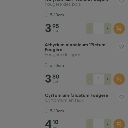
Fougère des bois
Port
5-10cm
3
Application
95
-
+
apd
Couleur des feuilles
Athyrium niponicum 'Pictum'
Fougère
Fougère du japon
Prix
5-10cm
3
80
-
+
apd
Cyrtomium falcatum Fougère
Cyrtomium en faux
Rusticité hivernale
5-10cm
À feuillage persistant
4
10
-
+
apd