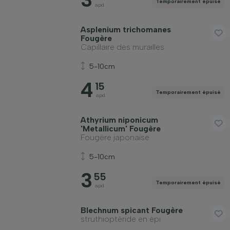
Temporairement épuisé
apd
Asplenium trichomanes
Fougère
Capillaire des murailles
5-10cm
4
15
Temporairement épuisé
apd
Athyrium niponicum
'Metallicum' Fougère
Fougère japonaise
5-10cm
3
55
Temporairement épuisé
apd
Blechnum spicant Fougère
struthioptéride en épi