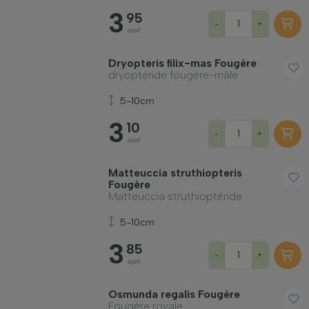
3
95
-
+
apd
Dryopteris filix-mas Fougère
dryoptéride fougère-mâle
5-10cm
3
10
-
+
apd
Matteuccia struthiopteris
Fougère
Matteuccia struthioptéride
5-10cm
3
85
-
+
apd
Osmunda regalis Fougère
Fougère royale