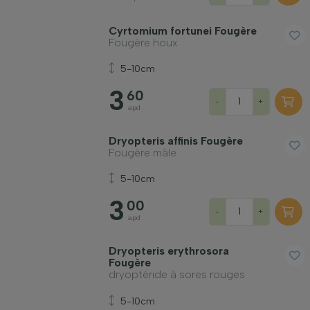
Fruitière
Cyrtomium fortunei Fougère
Fougère houx
Type de sol
5-10cm
3
60
-
+
Appliquer un filtre
apd
Dryopteris affinis Fougère
Fougère mâle
5-10cm
3
00
-
+
apd
Dryopteris erythrosora
Fougère
dryoptéride à sores rouges
5-10cm