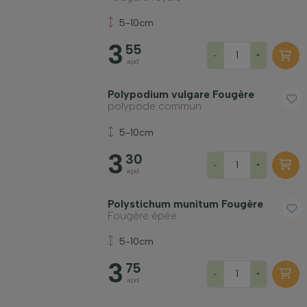
5-10cm
3
55
-
+
apd
Polypodium vulgare Fougère
polypode commun
5-10cm
3
30
-
+
apd
Polystichum munitum Fougère
Fougère épée
5-10cm
3
75
-
+
apd