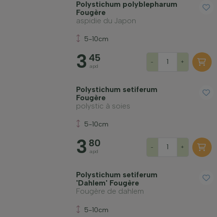
Polystichum polyblepharum
Fougère
aspidie du Japon
5-10cm
3
45
-
+
apd
Polystichum setiferum
Fougère
polystic à soies
5-10cm
3
80
-
+
apd
Polystichum setiferum
'Dahlem' Fougère
Fougère de dahlem
5-10cm