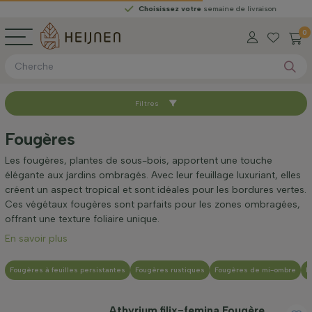
Choisissez votre
semaine de livraison
0
Filtres
Trier par
Fougères
Disponible
Les fougères, plantes de sous-bois, apportent une touche
élégante aux jardins ombragés. Avec leur feuillage luxuriant, elles
créent un aspect tropical et sont idéales pour les bordures vertes.
Taille adulte (cm)
Ces végétaux fougères sont parfaits pour les zones ombragées,
offrant une texture foliaire unique.
En savoir plus
Genre
Fougères à feuilles persistantes
Fougères rustiques
Fougères de mi-ombre
F
Emplacement
Athyrium filix-femina Fougère