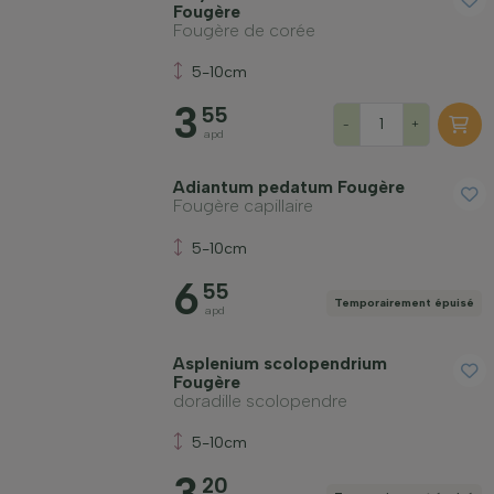
Fougère
Fougère de corée
5-10cm
3
55
-
+
apd
Adiantum pedatum Fougère
Fougère capillaire
5-10cm
6
55
Temporairement épuisé
apd
Asplenium scolopendrium
Fougère
doradille scolopendre
5-10cm
3
20