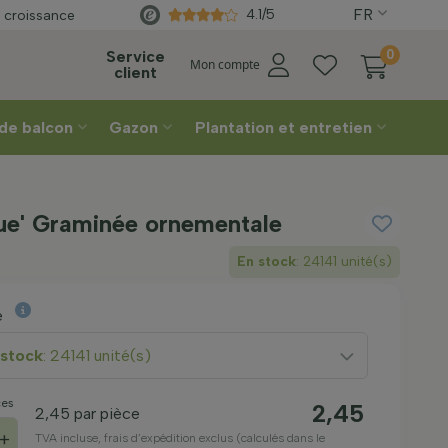
FR
Choisissez votre
semaine de livraison
4.1/5
 croissance
Service
0
Mon compte
client
 de balcon
Gazon
Plantation et entretien
lue' Graminée ornementale
En stock
: 24141 unité(s)
e
 stock
: 24141 unité(s)
ces
2,45
2,45
par pièce
+
TVA incluse, frais d’expédition exclus (calculés dans le