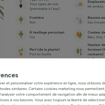
Emplacem
Tous types de sols
Mi-ombre, 
(perméable à l’eau)
Fruitière
Besoins e
Non
Eau moyen
À feuillage persistant
Couleur de
Oui
Bleu, Gris, 
Hauteur de
Port (de la plante)
livraison 
Port en touffe
racinaire)
5-10
Nom latin
Nom com
Festuca glauca 'Elijah Blue'
fétuque de
rences
Toxique
rer et personnaliser votre expérience en ligne, nous utilisons 
Voir les questions
hodes similaires. Certains cookies marketing nous permettent, 
fréquemment posées
 d’analyser votre comportement de navigation afin de mieux ad
ons à vos besoins. Vous avez toujours la liberté de sélectionn