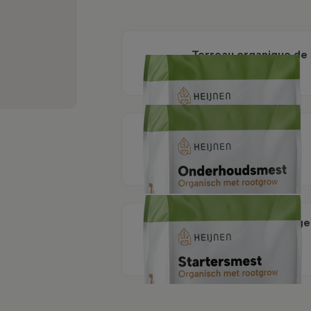
Terreau organique de
plantation 40 litres
Engrais d'entretien
organique avec
Rootgrow 7 kg
Engrais de démarrage
organique avec
Rootgrow 7 kg