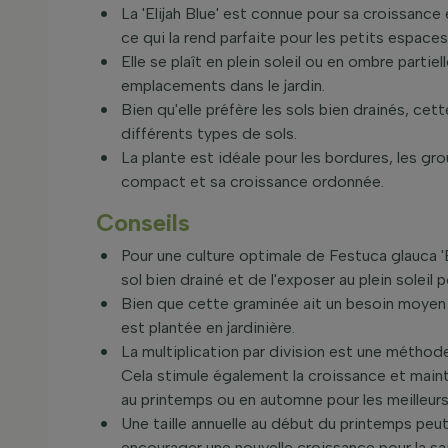
La 'Elijah Blue' est connue pour sa croissanc
ce qui la rend parfaite pour les petits espaces 
Elle se plaît en plein soleil ou en ombre partiel
emplacements dans le jardin.
Bien qu'elle préfère les sols bien drainés, c
différents types de sols.
La plante est idéale pour les bordures, les gr
compact et sa croissance ordonnée.
Conseils
Pour une culture optimale de Festuca glauca 'E
sol bien drainé et de l'exposer au plein soleil p
Bien que cette graminée ait un besoin moyen en 
est plantée en jardinière.
La multiplication par division est une méthod
Cela stimule également la croissance et maint
au printemps ou en automne pour les meilleurs 
Une taille annuelle au début du printemps peut 
encourager une nouvelle croissance pour la sai