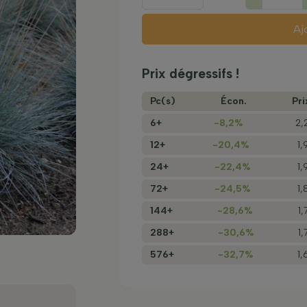
Aj
Prix dégressifs !
Pc(s)
Écon.
Pri
6+
-8,2%
2,
12+
-20,4%
1,
24+
-22,4%
1,
72+
-24,5%
1,
144+
-28,6%
1
288+
-30,6%
1
576+
-32,7%
1,