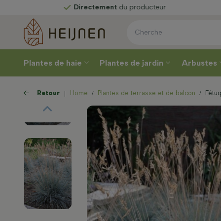
Directement
du producteur
Plantes de haie
Plantes de jardin
Arbustes
Retour
Home
Plantes de terrasse et de balcon
Fétuq