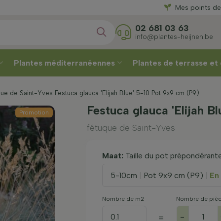
Directement
Mes points de
02 681 03 63
info@plantes-heijnen.be
Plantes méditerranéennes
Plantes de terrasse et
ue de Saint-Yves Festuca glauca 'Elijah Blue' 5-10 Pot 9x9 cm (P9)
Festuca glauca 'Elijah B
Promotion
fétuque de Saint-Yves
Maat:
Taille du pot prépondérant
5-10cm
|
Pot 9x9 cm (P9)
|
En
Nombre de m2
Nombre de piè
-
=