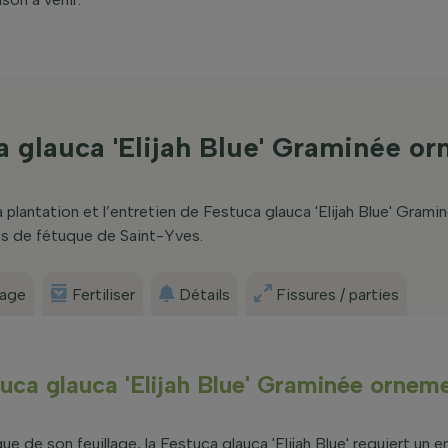
ca glauca 'Elijah Blue' Graminée o
plantation et l’entretien de Festuca glauca 'Elijah Blue' Grami
ps de fétuque de Saint-Yves.
sage
Fertiliser
Détails
Fissures / parties
uca glauca 'Elijah Blue' Graminée ornem
que de son feuillage, la Festuca glauca 'Elijah Blue' requiert un