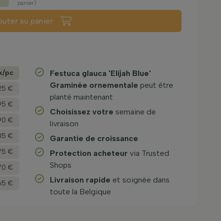
panier)
outer au panier
x/­pc
Festuca glauca 'Elijah Blue'
Graminée ornementale
peut être
25 €
planté maintenant
95 €
Choisissez votre
semaine de
90 €
livraison
85 €
Garantie de croissance
,75 €
Protection acheteur
via Trusted
Shops
,70 €
Livraison rapide
et soignée dans
65 €
toute la Belgique