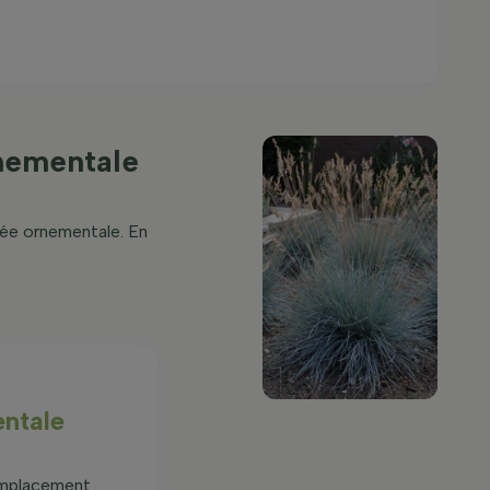
rnementale
née ornementale. En
entale
 emplacement