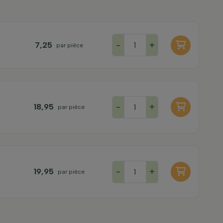
-
+
7,25
par pièce
-
+
18,95
par pièce
-
+
19,95
par pièce