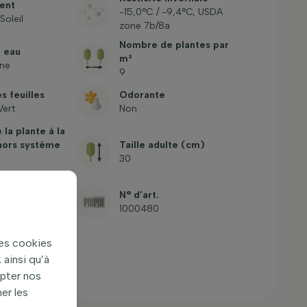
ent
-15,0°C / -9,4°C, USDA
Soleil
zone 7b/8a
Nombre de plantes par
n eau
m²
ne
9
s feuilles
Odorante
Vert
Non
 la plante à la
(hors système
Taille adulte (cm)
30
mun
N° d’art.
 Saint-Yves
1000480
des cookies
ainsi qu’à
apter nos
er les