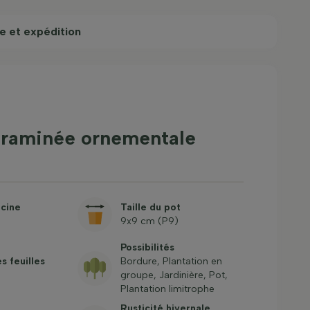
e et expédition
 Graminée ornementale
acine
Taille du pot
9x9 cm (P9)
Possibilités
s feuilles
Bordure, Plantation en
groupe, Jardinière, Pot,
Plantation limitrophe
Rusticité hivernale