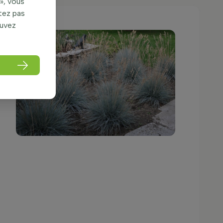
», vous
itez pas
ouvez