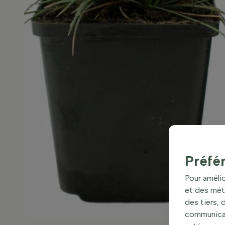
Préfé
Pour amélio
et des mét
des tiers,
communicati