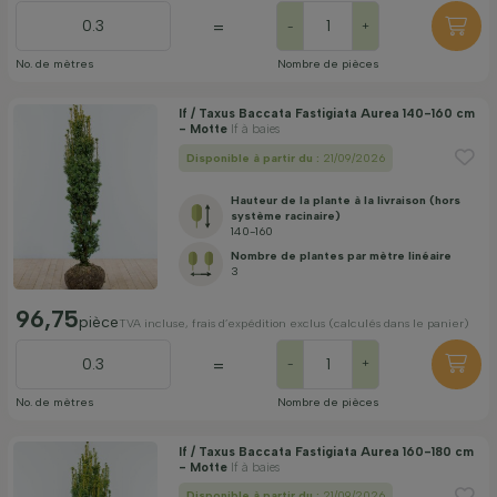
=
-
+
No. de mètres
Nombre de pièces
If / Taxus Baccata Fastigiata Aurea 140-160 cm
- Motte
If à baies
Disponible à partir du :
21/09/2026
Hauteur de la plante à la livraison (hors
système racinaire)
140-160
Nombre de plantes par mètre linéaire
3
96,75
pièce
TVA incluse, frais d’expédition exclus (calculés dans le panier)
=
-
+
No. de mètres
Nombre de pièces
If / Taxus Baccata Fastigiata Aurea 160-180 cm
- Motte
If à baies
Disponible à partir du :
21/09/2026