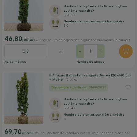
Hauteur de la plante à la livraison (hors
système racinaire)
100-120
Nombre de plantes par mètre linéaire
3.5
46,80
pièce
TVA incluse, frais d’expédition exclus (calculés dans le panier)
=
-
+
No. de mètres
Nombre de pièces
If / Taxus Baccata Fastigiata Aurea 120-140 cm
- Motte
If à baies
Disponible à partir du :
21/09/2026
Hauteur de la plante à la livraison (hors
système racinaire)
120-140
Nombre de plantes par mètre linéaire
3
69,70
pièce
TVA incluse, frais d’expédition exclus (calculés dans le panier)