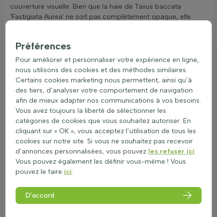
couverture visuelle. Bien que la haie de Taxus baccata
'Fastigiata Aurea' ne soit pas complètement opaque, elle
offre une certaine intimité et peut être utilisée pour délimiter
des espaces dans le jardin. Pour ceux qui recherchent une
Préférences
haie à feuilles persistantes, la Taxus baccata 'Fastigiata Aurea'
est une excellente option. Elle combine esthétique et
Pour améliorer et personnaliser votre expérience en ligne,
fonctionnalité, tout en étant facile à entretenir. Pour plus
nous utilisons des cookies et des méthodes similaires.
d'informations sur les haies persistantes, consultez notre
Certains cookies marketing nous permettent, ainsi qu’à
page dédiée à la
Haie à feuilles persistantes
.
des tiers, d’analyser votre comportement de navigation
afin de mieux adapter nos communications à vos besoins.
La haie de Taxus baccata 'Fastigiata Aurea' est une plante de
Vous avez toujours la liberté de sélectionner les
haie populaire pour sa beauté et sa robustesse. Elle est
catégories de cookies que vous souhaitez autoriser. En
capable de résister à des températures allant de -17,8°C à
cliquant sur « OK », vous acceptez l’utilisation de tous les
-20,5°C, ce qui la rend idéale pour les climats de la zone
cookies sur notre site. Si vous ne souhaitez pas recevoir
USDA 6b. Cependant, la résistance au froid peut être
d’annonces personnalisées, vous pouvez
les refuser ici
.
influencée par le moment du gel et l'emplacement,
Vous pouvez également les définir vous-même ! Vous
notamment le type de sol et l'exposition au vent. Cette haie
pouvez le faire
ici
.
haute préfère un sol bien drainé et peut s'adapter à presque
toutes les sortes de sols, ce qui en fait un choix polyvalent
pour de nombreux jardins. En termes de biodiversité, cette
D'accord
haie de conifères offre un abri précieux pour les oiseaux et
attire les abeilles et les papillons grâce à ses fleurs jaunes qui