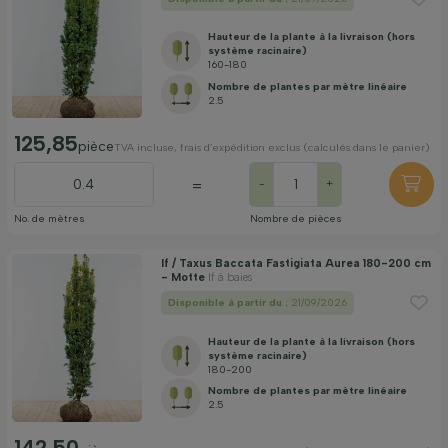
Hauteur de la plante à la livraison (hors
système racinaire)
160-180
Nombre de plantes par mètre linéaire
2.5
125,85
pièce
TVA incluse, frais d’expédition exclus (calculés dans le panier)
=
-
+
No. de mètres
Nombre de pièces
If / Taxus Baccata Fastigiata Aurea 180-200 cm
- Motte
If à baies
Disponible à partir du :
21/09/2026
Hauteur de la plante à la livraison (hors
système racinaire)
180-200
Nombre de plantes par mètre linéaire
2.5
142,50