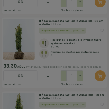
=
-
+
No. de mètres
Nombre de pièces
If / Taxus Baccata Fastigiata Aurea 80-100 cm
- Motte
If à baies
Disponible à partir du :
21/09/2026
Hauteur de la plante à la livraison (hors
système racinaire)
80-100
Nombre de plantes par mètre linéaire
4
33,30
pièce
TVA incluse, frais d’expédition exclus (calculés dans le panier)
=
-
+
No. de mètres
Nombre de pièces
If / Taxus Baccata Fastigiata Aurea 100-120 cm
- Motte
If à baies
Disponible à partir du :
21/09/2026