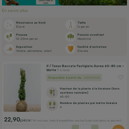
Mois de floraison
En savoir plus
Résistance au froid
Taille
Prix
Élevé
1x par an
Pousse
Pouvoir occultant
10-20cm par an
Moyenne
Exposition
Facilité d’entretien
Ombre, pénombre, soleil
Élevée
Appliquer un filtre
If / Taxus Baccata Fastigiata Aurea 60-80 cm -
Motte
If à baies
Disponible à partir du :
21/09/2026
Hauteur de la plante à la livraison (hors
système racinaire)
60-80
Nombre de plantes par mètre linéaire
4
22,90
pièce
TVA incluse, frais d’expédition exclus (calculés dans le panier)