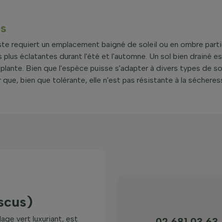
us
ste requiert un emplacement baigné de soleil ou en ombre partiel
 plus éclatantes durant l'été et l'automne. Un sol bien drainé es
a plante. Bien que l'espèce puisse s'adapter à divers types de so
ue, bien que tolérante, elle n'est pas résistante à la sécheres
scus)
lage vert luxuriant, est
02 681 03 63