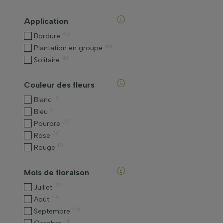
Application
46
Bordure
46
Plantation en groupe
46
Solitaire
Couleur des fleurs
10
Blanc
6
Bleu
20
Pourpre
30
Rose
18
Rouge
Mois de floraison
32
Juillet
46
Août
46
Septembre
14