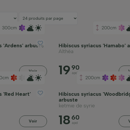
300cm
200cm
s 'Ardens' arbuste
Hibiscus syriacus 'Hamabo' 
Althéa
19
90
Voir
apd
0cm
200cm
s 'Red Heart'
Hibiscus syriacus 'Woodbrid
arbuste
ketmie de syrie
18
60
Voir
apd