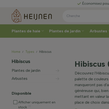
sez votre
Économisez pour
une r
Plantes de haie
Plantes de jardin
Arbustes
Home
Types
Hibiscus
Hibiscus
Hibiscus 
Plantes de jardin
Découvrez l'Hibiscu
Arbustes
palette de couleurs 
manqueront pas d'app
généreuse qui, bien 
Disponible
mettant en valeur la
place de choix dans
Afficher uniquement en
18
stock