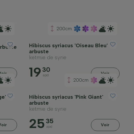
200cm
Hibiscus syriacus 'Oiseau Bleu'
arbuste
arbuste
ketmie de syrie
19
30
Voir
Voir
apd
200cm
ge'
Hibiscus syriacus 'Pink Giant'
arbuste
ketmie de syrie
25
35
Voir
Voir
apd