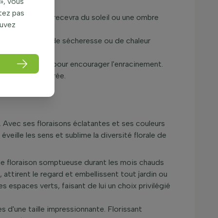
», vous
itez pas
placement où il recevra du soleil ou une ombre
ouvez
nt les périodes de sécheresse ou de chaleur
s un sol fertile pour encourager l'enracinement.
u la taille désirée.
roid.
. Avec ses floraisons éclatantes et ses couleurs
eille les sens et sublime la diversité florale de
une floraison somptueuse durant les mois chauds
, attirent le regard et embellissent tout jardin ou
 espaces verts, faisant de lui un choix privilégié
es d'une taille impressionnante. Florissant