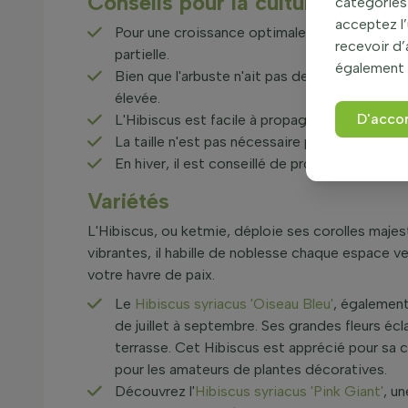
Conseils pour la culture de l'Hi
catégories 
acceptez l’
Pour une croissance optimale, assurez-vous d
recevoir d
partielle.
également 
Bien que l'arbuste n'ait pas des besoins éle
élevée.
D'acco
L'Hibiscus est facile à propager par bouturag
La taille n'est pas nécessaire pour la santé de
En hiver, il est conseillé de protéger la base d
Variétés
L'Hibiscus, ou ketmie, déploie ses corolles majes
vibrantes, il habille de noblesse chaque espace ve
votre havre de paix.
Le
Hibiscus syriacus 'Oiseau Bleu'
, également
de juillet à septembre. Ses grandes fleurs écla
terrasse. Cet Hibiscus est apprécié pour sa c
pour les amateurs de plantes décoratives.
Découvrez l'
Hibiscus syriacus 'Pink Giant'
, u