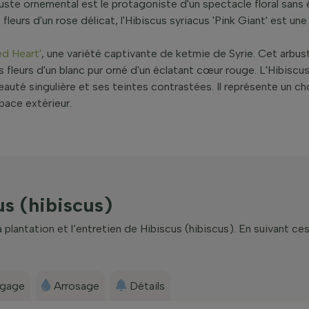
ste ornemental est le protagoniste d'un spectacle floral sans
leurs d'un rose délicat, l'Hibiscus syriacus 'Pink Giant' est une
ed Heart'
, une variété captivante de ketmie de Syrie. Cet arbust
 fleurs d'un blanc pur orné d'un éclatant cœur rouge. L'Hibiscu
 beauté singulière et ses teintes contrastées. Il représente un c
pace extérieur.
us (hibiscus)
plantation et l’entretien de Hibiscus (hibiscus). En suivant ce
agage
Arrosage
Détails