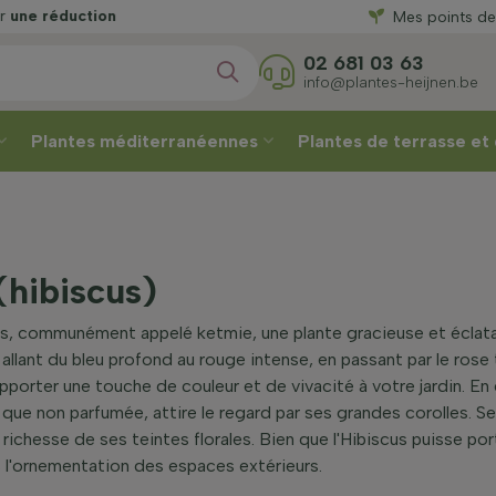
éduction
Mes points de
une réductio
02 681 03 63
info@plantes-heijnen.be
Plantes méditerranéennes
Plantes de terrasse et
(hibiscus)
s, communément appelé ketmie, une plante gracieuse et éclatan
allant du bleu profond au rouge intense, en passant par le rose 
orter une touche de couleur et de vivacité à votre jardin. En e
que non parfumée, attire le regard par ses grandes corolles. Se
 richesse de ses teintes florales. Bien que l'Hibiscus puisse port
 l'ornementation des espaces extérieurs.