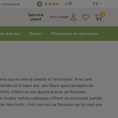
FR
Directement
du producteur
4.1/5
 croissance
n
Service
0
Mon compte
client
 de balcon
Gazon
Plantation et entretien
te qui incarne la beauté et l'exotisme. Avec une
tendre et le blanc pur, ses fleurs spectaculaires ne
ffet, l'Hibiscus est apprécié pour sa floraison
s feuilles vertes caduques offrent un contraste parfait,
er des fruits, c'est surtout sa floraison qui lui vaut une