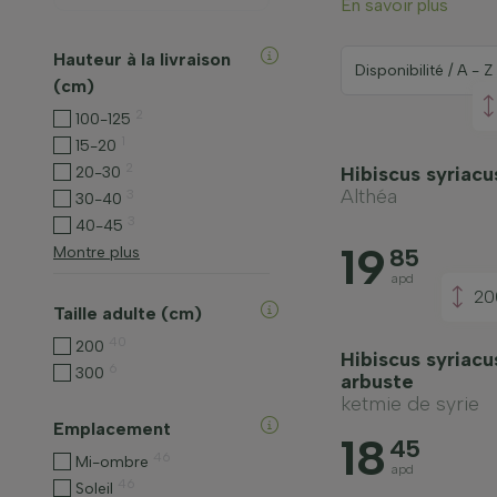
En savoir plus
Hauteur à la livraison
(cm)
2
100-125
1
15-20
2
Hibiscus syriacu
20-30
Althéa
3
30-40
3
40-45
19
Montre plus
85
apd
20
Taille adulte (cm)
40
200
Hibiscus syriacu
6
300
arbuste
ketmie de syrie
Emplacement
18
45
46
Mi-ombre
apd
46
Soleil