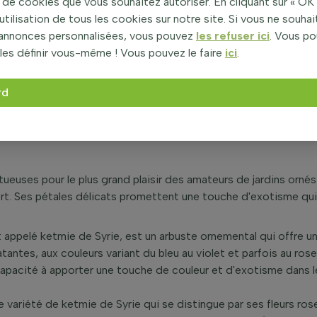
biscus
de cookies que vous souhaitez autoriser. En cliquant sur « OK 
utilisation de tous les cookies sur notre site. Si vous ne souha
e planter votre Hibiscus dans un sol bien drainé et dans un em
’annonces personnalisées, vous pouvez
les refuser ici
. Vous p
les définir vous-même ! Vous pouvez le faire
ici
.
vés en eau, un arrosage régulier est recommandé, surtout penda
rd
e semi-mûr. Prélevez une bouture saine en été et plantez-la dan
 la plante, mais elle peut être effectuée pour maintenir la forme o
e la plante avec du paillis pour aider à préserver les racines du f
tueuses pour le plus grand plaisir des amateurs de jardins ornés
rt. Ses pétales délicats promettent une touche d'exotisme qui év
 appelé ketmie de Syrie, est un arbuste ornemental qui offre 
tantes, aux couleurs variant du bleu au violet et parfois au rose
apacité à apporter une touche de couleur et d'exotisme dans les
ne variété de ketmie de Syrie qui se distingue par ses fleurs ros