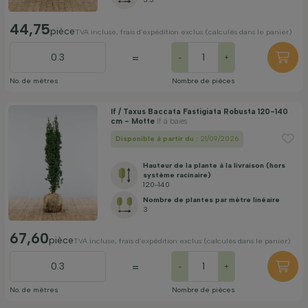
44,75
pièce
TVA incluse, frais d’expédition exclus (calculés dans le panier)
=
-
+
No. de mètres
Nombre de pièces
If / Taxus Baccata Fastigiata Robusta 120-140
cm - Motte
If à baies
Disponible à partir du :
21/09/2026
Hauteur de la plante à la livraison (hors
système racinaire)
120-140
Nombre de plantes par mètre linéaire
3
67,60
pièce
TVA incluse, frais d’expédition exclus (calculés dans le panier)
=
-
+
No. de mètres
Nombre de pièces