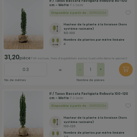
If / Taxus Baccata Fastigiata Robusta 80-100
cm - Motte
If à baies
Disponible à partir du :
21/09/2026
Hauteur de la plante à la livraison (hors
système racinaire)
80-100
Nombre de plantes par mètre linéaire
4
31,20
pièce
TVA incluse, frais d’expédition exclus (calculés dans le panier)
=
-
+
No. de mètres
Nombre de pièces
If / Taxus Baccata Fastigiata Robusta 100-120
cm - Motte
If à baies
Disponible à partir du :
21/09/2026
Hauteur de la plante à la livraison (hors
système racinaire)
100-120
Nombre de plantes par mètre linéaire
3.5