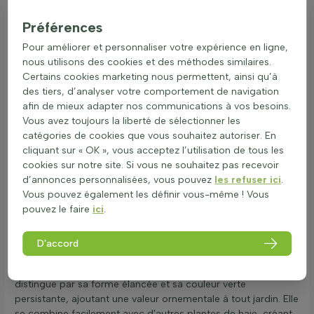
différentes conditions. Il est particulièrement résistant au
froid, supportant des températures allant de -17,8°C à
Préférences
-23,3°C, ce qui le rend adapté à la zone USDA 6. Cependant,
Pour améliorer et personnaliser votre expérience en ligne,
la résistance au gel peut varier selon l'exposition au vent et le
nous utilisons des cookies et des méthodes similaires.
type de sol. Il est donc important de choisir un emplacement
Certains cookies marketing nous permettent, ainsi qu’à
abrité pour maximiser sa résistance hivernale.
des tiers, d’analyser votre comportement de navigation
Ce conifère s'adapte à presque tous les types de sol, à
afin de mieux adapter nos communications à vos besoins.
condition qu'ils soient bien drainés. Un sol trop humide peut
Vous avez toujours la liberté de sélectionner les
nuire à sa croissance, il est donc essentiel de surveiller la
catégories de cookies que vous souhaitez autoriser. En
rétention d'eau. En termes de biodiversité, cette haie offre un
cliquant sur « OK », vous acceptez l’utilisation de tous les
abri pour les oiseaux et attire les insectes pollinisateurs
cookies sur notre site. Si vous ne souhaitez pas recevoir
comme les abeilles et les papillons, surtout pendant sa
d’annonces personnalisées, vous pouvez
les refuser ici
.
période de floraison en avril et mai, où elle arbore de petites
Vous pouvez également les définir vous-même ! Vous
fleurs jaunes et vertes. Bien que la plante soit toxique, elle est
pouvez le faire
ici
.
sans danger lorsqu'elle est utilisée normalement dans le
jardin. Il est toutefois conseillé de prendre des précautions si
D'accord
des enfants ou des animaux domestiques jouent à proximité.
La
plante de haie
Taxus baccata 'Fastigiata Robusta' se
distingue par sa forme élancée et sa couleur verte
persistante, ajoutant une valeur ornementale à tout jardin. Elle
se combine facilement avec d'autres plantes de haie, créant