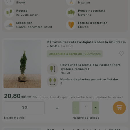
Élevé
1x par an
Couleur des fleurs
Pousse
Pouvoir occultant
10-20cm par an
Moyenne
Exposition
Facilité d’entretien
Mois de floraison
Ombre, pénombre, soleil
Élevée
If / Taxus Baccata Fastigiata Robusta 60-80 cm
Prix
- Motte
If à baies
Disponible à partir du :
21/09/2026
Hauteur de la plante à la livraison (hors
système racinaire)
60-80
Nombre de plantes par mètre linéaire
Appliquer un filtre
4
20,80
pièce
TVA incluse, frais d’expédition exclus (calculés dans le panier)
=
-
+
No. de mètres
Nombre de pièces