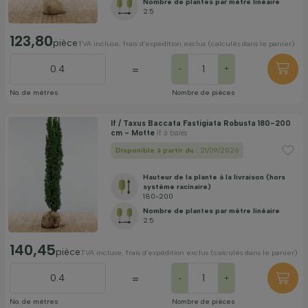
Nombre de plantes par mètre linéaire
2.5
123,80
pièce
TVA incluse, frais d’expédition exclus (calculés dans le panier)
=
-
+
No. de mètres
Nombre de pièces
If / Taxus Baccata Fastigiata Robusta 180-200
cm - Motte
If à baies
Disponible à partir du :
21/09/2026
Hauteur de la plante à la livraison (hors
système racinaire)
180-200
Nombre de plantes par mètre linéaire
2.5
140,45
pièce
TVA incluse, frais d’expédition exclus (calculés dans le panier)
=
-
+
No. de mètres
Nombre de pièces