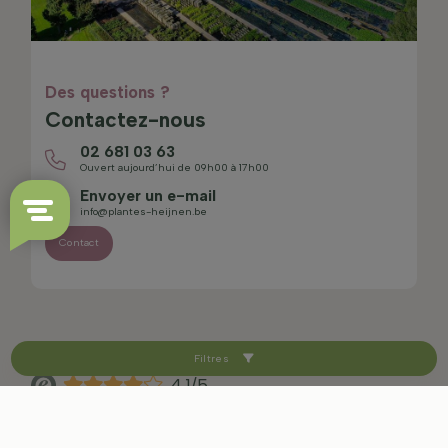
Des questions ?
Contactez-nous
02 681 03 63
Ouvert aujourd’hui de 09h00 à 17h00
Envoyer un e-mail
info@plantes-heijnen.be
Contact
Filtres
4.1/5