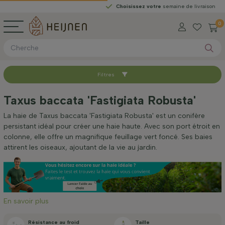
Choisissez votre
semaine de livraison
0
Filtres
Trier par
Taxus baccata 'Fastigiata Robusta'
Hauteur à la livraison (cm)
La haie de Taxus baccata 'Fastigiata Robusta' est un conifère
persistant idéal pour créer une haie haute. Avec son port étroit en
colonne, elle offre un magnifique feuillage vert foncé. Ses baies
Largeur à la livraison (cm)
attirent les oiseaux, ajoutant de la vie au jardin.
Emplacement
En savoir plus
Application
Résistance au froid
Taille