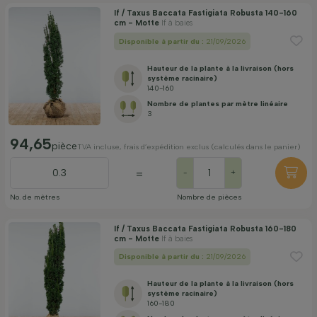
If / Taxus Baccata Fastigiata Robusta 140-160
cm - Motte
If à baies
Disponible à partir du :
21/09/2026
Hauteur de la plante à la livraison (hors
système racinaire)
140-160
Nombre de plantes par mètre linéaire
3
94,65
pièce
TVA incluse, frais d’expédition exclus (calculés dans le panier)
=
-
+
No. de mètres
Nombre de pièces
If / Taxus Baccata Fastigiata Robusta 160-180
cm - Motte
If à baies
Disponible à partir du :
21/09/2026
Hauteur de la plante à la livraison (hors
système racinaire)
160-180