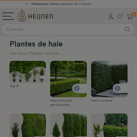
Choisissez votre
semaine de livraison
0
Plantes de haie
Voir tous Plantes de haie
Top 10
Haie à feuilles
Haie rustique
persistantes