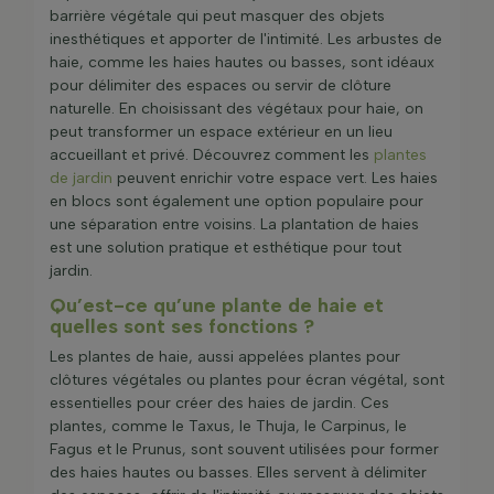
barrière végétale qui peut masquer des objets
Il est important de creuser un peu de compost au
inesthétiques et apporter de l'intimité. Les arbustes de
fond de la tranchée pour fournir des nutriments aux
haie, comme les haies hautes ou basses, sont idéaux
jeunes
plantes de façade
et aider les racines à
pour délimiter des espaces ou servir de clôture
pénétrer dans le sol rapidement.
naturelle. En choisissant des végétaux pour haie, on
Appliquez une couche de paillis pour réduire les
peut transformer un espace extérieur en un lieu
pertes en eau par évaporation et empêcher la
accueillant et privé. Découvrez comment les
plantes
croissance des mauvaises herbes
de jardin
peuvent enrichir votre espace vert. Les haies
en blocs sont également une option populaire pour
Espacement
une séparation entre voisins. La plantation de haies
Nous recommandons une distance d'espacement de
est une solution pratique et esthétique pour tout
2 à 3 haies par mètre
jardin.
Soins et Conseils
Qu’est-ce qu’une plante de haie et
quelles sont ses fonctions ?
En règle générale, les haies nécessitent peu
d'entretien:
Les plantes de haie, aussi appelées plantes pour
Nourrir les arbustes au printemps avec un engrais
clôtures végétales ou plantes pour écran végétal, sont
tout usage pour stimuler la croissance.
essentielles pour créer des haies de jardin. Ces
Assurez-vous que les plantes soient bien
plantes, comme le Taxus, le Thuja, le Carpinus, le
arrosées, surtout pendant les chauds mois d'été.
Fagus et le Prunus, sont souvent utilisées pour former
Enlevez les mauvaises herbes et le bois mort à la
des haies hautes ou basses. Elles servent à délimiter