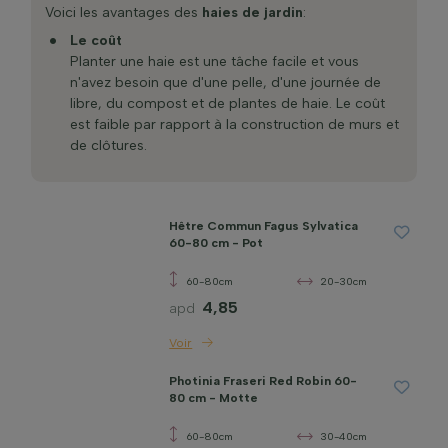
Voici les avantages des
haies de jardin
:
Le coût
Planter une haie est une tâche facile et vous
n'avez besoin que d'une pelle, d'une journée de
libre, du compost et de plantes de haie. Le coût
est faible par rapport à la construction de murs et
de clôtures.
La protection contre le vent
Contrairement aux murs qui dévient les vents vers
Hêtre Commun Fagus Sylvatica
le haut, une haie filtre et calme le vent, améliorant
60-80 cm - Pot
ainsi la circulation de l'air et créant un microclimat
abrité.
60-80cm
20-30cm
4,85
apd
Les avantages environnementaux
Des haies épaisses et persistantes réduiront
Voir
efficacement le bruit. L’efficacité de la haie à
réduire le bruit dépend de la densité, de la
Photinia Fraseri Red Robin 60-
maturité et de la hauteur de la haie.
80 cm - Motte
60-80cm
30-40cm
Un faible entretien