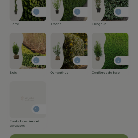
Lierre
Troène
Eléagnus
Buis
Osmanthus
Conifères de haie
Plants forestiers et
paysagers