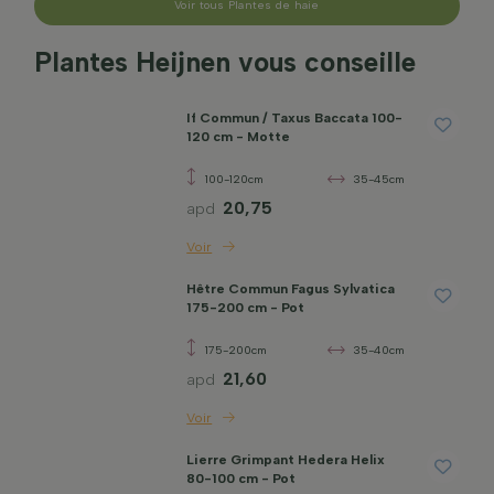
Voir tous Plantes de haie
Plantes Heijnen vous conseille
If Commun / Taxus Baccata 100-
120 cm - Motte
100-120cm
35-45cm
20,75
apd
Voir
Hêtre Commun Fagus Sylvatica
175-200 cm - Pot
175-200cm
35-40cm
21,60
apd
Voir
Lierre Grimpant Hedera Helix
80-100 cm - Pot