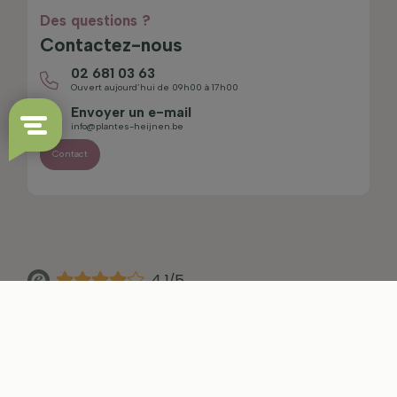
Des questions ?
Contactez-nous
02 681 03 63
Ouvert aujourd’hui de 09h00 à 17h00
Envoyer un e-mail
info@plantes-heijnen.be
Contact
4.1/5
Plan du site
Avertissement
Politique de confidentialité