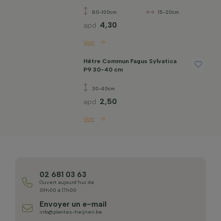
80-100cm
15-20cm
4,30
apd
Voir
Hêtre Commun Fagus Sylvatica
P9 30-40 cm
30-40cm
2,50
apd
Voir
02 681 03 63
Ouvert aujourd’hui de
09h00 à 17h00
Envoyer un e-mail
info@plantes-heijnen.be