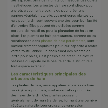
fin de l'automne et, si nécessaire, remplacez le
des espaces, offrir de l'intimité ou masquer des objets
paillis autour de la base de la haie.
inesthétiques. Les arbustes de haie sont idéaux pour
une séparation entre voisins ou pour créer une
Taillage
barrière végétale naturelle. Les meilleures plantes de
Une fois les plantes bien établies, tailler le nouveau
haie pour jardin sont souvent choisies pour leur facilité
bois en été pour favoriser la formation de nouvelles
d'entretien. Elles peuvent être utilisées comme
branches. Lorsque l'hiver arrive, couper en bois pour
bordure de massif ou pour la plantation de haies en
favoriser la croissance des pousses.
blocs. Les plantes de haie persistantes, comme celles
mentionnées dans
plantes de haie persistantes
, sont
Taillez les haies régulièrement, mais ne coupez pas
particulièrement populaires pour leur capacité à rester
dans du vieux bois car cela pourrait laisser les
vertes toute l'année. En choisissant des plantes de
branches sans rien.
jardin pour haies, il est possible de créer une clôture
naturelle qui ajoute de la beauté et de la structure à
Taillez les côtés des
haies de bordureen
angle pour
tout espace extérieur.
les rendre épais et touffus
Les caractéristiques principales des
arbustes de haie
Les plantes de haie, aussi appelées arbustes de haie
ou végétaux pour haie, sont essentielles pour créer
des haies de jardin. Ces plantes poussent
généralement de manière dense, formant une barrière
végétale naturelle. Leur croissance varie selon