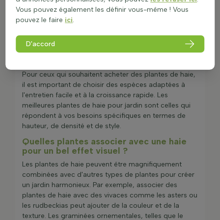
Choisir des plantes de haie pour une clôture
Vous pouvez également les définir vous-même ! Vous
naturelle, offrant une alternative écologique aux
pouvez le faire
ici
.
clôtures traditionnelles.
Utiliser des végétaux pour haie en tant que
D'accord
plantes pour séparation verte, parfaites pour
délimiter différentes zones du jardin.
Pour ceux qui souhaitent acheter des plantes de haie,
il est important de choisir des espèces adaptées à
l'entretien facile et à la croissance rapide. Les
meilleures plantes de haie pour jardin sont celles qui
répondent à vos besoins spécifiques en termes de
hauteur, de densité et de style.
Quelles plantes associer avec une haie
pour un bel effet visuel ?
Les plantes de haie peuvent être magnifiquement
combinées avec d'autres types de plantes pour créer
un jardin harmonieux. Par exemple, associer des
plantes de haie avec des vivaces comme les asters ou
les rudbeckias peut ajouter de la couleur et de la
texture. Les graminées ornementales, telles que le