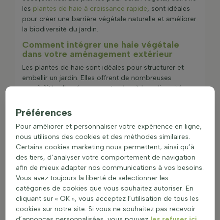
les
plantes de haie à croissance rapide
, sont idéales
pour créer une barrière végétale naturelle et améliorer
la biodiversité du jardin.
Comment intégrer une haie végétale
dans votre aménagement extérieur
Les plantes de haie sont idéales pour structurer et
embellir un jardin. Elles offrent de nombreuses
possibilités d'aménagement grâce à leur diversité.
Voici quelques idées pour intégrer ces
plantes de haie
fleuries
dans votre espace extérieur :
Préférences
Utiliser des plantes de haie pour créer une
Pour améliorer et personnaliser votre expérience en ligne,
bordure de massif, ajoutant une touche
nous utilisons des cookies et des méthodes similaires.
esthétique et définissant les espaces.
Certains cookies marketing nous permettent, ainsi qu’à
Planter des arbustes de haie en blocs pour
des tiers, d’analyser votre comportement de navigation
former une séparation naturelle entre voisins,
afin de mieux adapter nos communications à vos besoins.
assurant intimité et tranquillité.
Vous avez toujours la liberté de sélectionner les
Opter pour des haies hautes comme barrière
catégories de cookies que vous souhaitez autoriser. En
végétale naturelle, idéale pour masquer des
cliquant sur « OK », vous acceptez l’utilisation de tous les
objets inesthétiques ou créer un écran de
cookies sur notre site. Si vous ne souhaitez pas recevoir
verdure.
d’annonces personnalisées, vous pouvez
les refuser ici
.