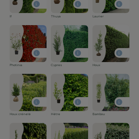
If
Thuya
Laurier
Photinia
Cypres
Houx
Houx crénelé
Hêtre
Bambou