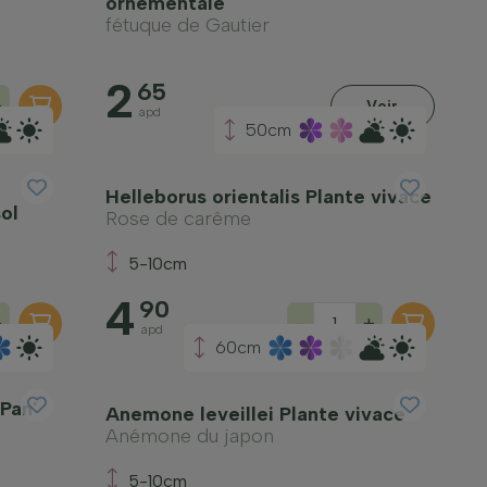
ornementale
fétuque de Gautier
2
65
+
Voir
apd
50cm
Helleborus orientalis Plante vivace
ol
Rose de carême
5-10cm
4
90
+
-
+
apd
60cm
Pan'
Anemone leveillei Plante vivace
Anémone du japon
5-10cm