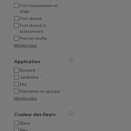
Port buissonnant et
4
étalé
3
Port dressé
Port dressé à
1
buissonnant
4
Port en touffe
Montre plus
Application
16
Bordure
14
Jardinière
1
Mur
15
Plantation en groupe
Montre plus
Couleur des fleurs
5
Blanc
2
Bleu