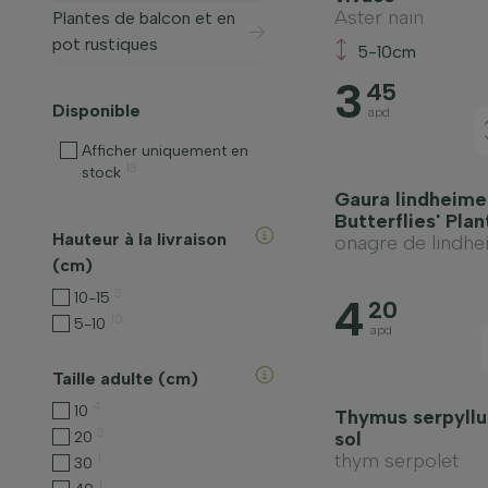
Aster nain
Plantes de balcon et en
pot rustiques
5-10cm
3
45
Disponible
apd
Afficher uniquement en
13
stock
Gaura lindheimer
Butterflies' Pla
Hauteur à la livraison
onagre de lindhe
(cm)
3
10-15
4
20
10
5-10
apd
Taille adulte (cm)
4
10
Thymus serpyllu
3
sol
20
thym serpolet
1
30
1