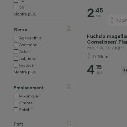
40
2
50
2
45
Montre plus
apd
70c
Genre
Fuchsia magell
1
Agapanthus
Cornelissen' Pla
1
Anemone
Fuchsia rustique
1
Aster
5-10cm
1
Aubrieta
4
3
Festuca
15
T
Montre plus
apd
Emplacement
8
Mi-ombre
1
Ombre
15
Soleil
Port