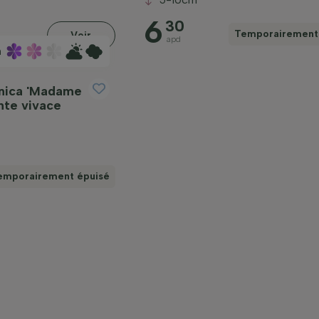
6
30
Temporairement
Voir
apd
m
anica 'Madame
nte vivace
emporairement épuisé