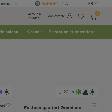
FR
Directement
du producteur
4.1/5
 croissance
tion
Service
0
Mon compte
client
 de balcon
Gazon
Plantation et entretien
20cm
ark'
Festuca gautieri Graminée