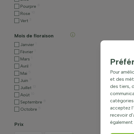
8
Pourpre
10
Rose
3
Vert
Mois de floraison
1
Janvier
1
Février
1
Mars
Préfé
2
Avril
Pour amélio
5
Mai
et des mét
9
Juin
des tiers,
13
Juillet
communicati
10
Août
catégories 
8
Septembre
acceptez l’
5
Octobre
recevoir d
également 
Prix