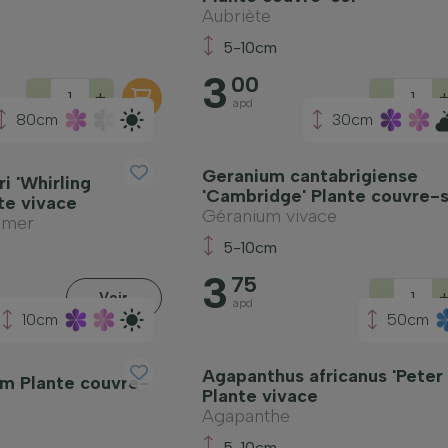
Aubriète
5-10cm
3
00
-
+
-
apd
80cm
30cm
Geranium cantabrigiense
i 'Whirling
'Cambridge' Plante couvre-s
nte vivace
Géranium vivace
imer
5-10cm
3
75
-
Voir
apd
10cm
50cm
Agapanthus africanus 'Peter 
m Plante couvre-
Plante vivace
Agapanthe
5-10cm