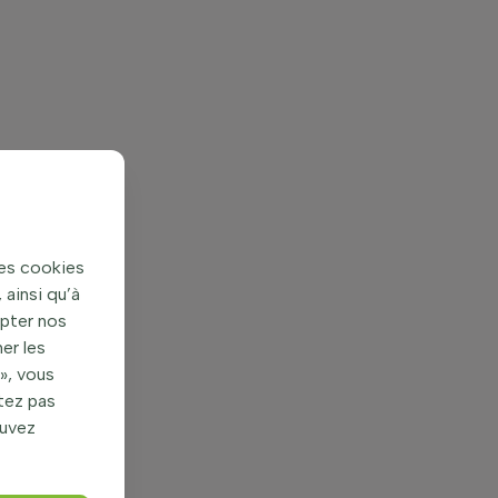
des cookies
ainsi qu’à
apter nos
er les
», vous
itez pas
ouvez