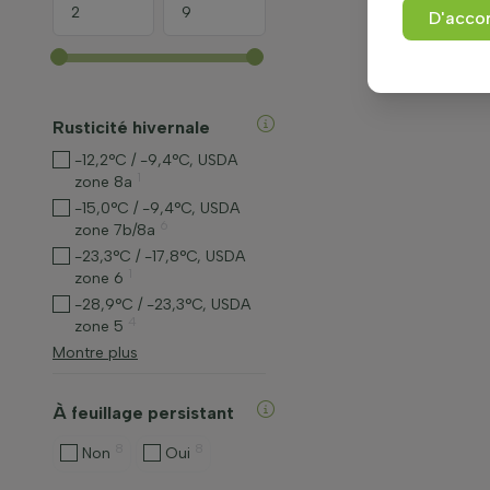
D'acco
Rusticité hivernale
-12,2°C / -9,4°C, USDA
1
zone 8a
-15,0°C / -9,4°C, USDA
6
zone 7b/8a
-23,3°C / -17,8°C, USDA
1
zone 6
-28,9°C / -23,3°C, USDA
4
zone 5
Montre plus
À feuillage persistant
8
8
Non
Oui