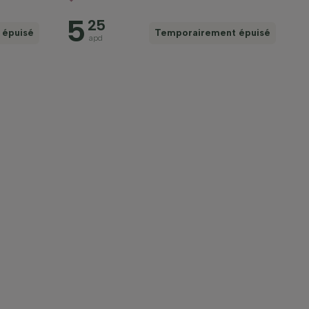
5
25
 épuisé
Temporairement épuisé
apd