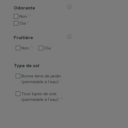
Odorante
13
Non
3
Oui
Fruitière
15
1
Non
Oui
Type de sol
Bonne terre de jardin
2
(perméable à l’eau)
Tous types de sols
14
(perméable à l’eau)