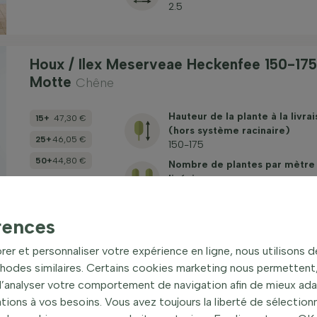
2.5
Houx / Ilex Meserveae Heckenfee 150-17
Motte
Chêne
Hauteur de la plante à la livra
15+
47,30 €
(hors système racinaire)
25+
46,05 €
150-175
50+
44,80 €
Nombre de plantes par mètre
linéaire
2
rences
Houx / Ilex Meserveae Heckenfee 175-20
rer et personnaliser votre expérience en ligne, nous utilisons 
Motte
Chêne
hodes similaires. Certains cookies marketing nous permettent, 
 d’analyser votre comportement de navigation afin de mieux ad
ons à vos besoins. Vous avez toujours la liberté de sélectionn
Hauteur de la plante à la livra
15+
58,30 €
(hors système racinaire)