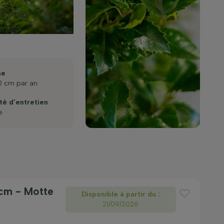
se
0 cm par an
ité d’entretien
e
 cm - Motte
Disponible à partir du :
21/09/2026