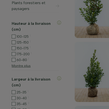
Plants forestiers et
paysagers
Hauteur à la livraison
(cm)
1
100-125
1
125-150
1
150-175
1
175-200
1
60-80
Montre plus
Largeur à la livraison
(cm)
1
25-35
1
30-40
2
35-45
2