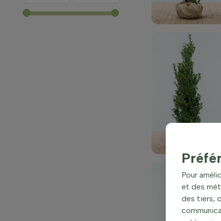
Préfé
Pour amélio
et des mét
des tiers,
communicati