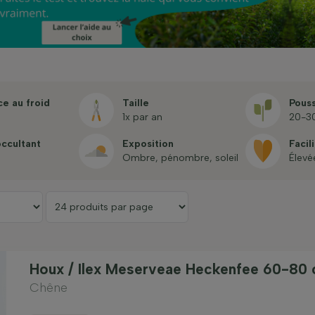
ce au froid
Taille
Pous
1x par an
20-3
occultant
Exposition
Facil
Ombre, pénombre, soleil
Élevé
Houx / Ilex Meserveae Heckenfee 60-80
Chêne