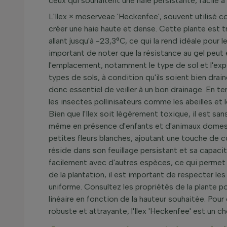
ceux qui souhaitent une haie persistante, facile 
L'Ilex × meserveae 'Heckenfee', souvent utilisé
créer une haie haute et dense. Cette plante est 
allant jusqu'à -23,3°C, ce qui la rend idéale pour
important de noter que la résistance au gel peut 
l'emplacement, notamment le type de sol et l'expo
types de sols, à condition qu'ils soient bien drain
donc essentiel de veiller à un bon drainage. En te
les insectes pollinisateurs comme les abeilles et le
Bien que l'Ilex soit légèrement toxique, il est san
même en présence d'enfants et d'animaux domestiq
petites fleurs blanches, ajoutant une touche de co
réside dans son feuillage persistant et sa capac
facilement avec d'autres espèces, ce qui permet
de la plantation, il est important de respecter 
uniforme. Consultez les propriétés de la plante 
linéaire en fonction de la hauteur souhaitée. Pour 
robuste et attrayante, l'Ilex 'Heckenfee' est un ch