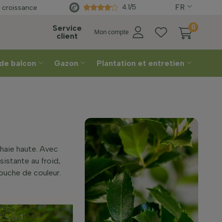
FR
Directement
du producteur
4.1/5
 croissance
ion
Service
0
Mon compte
client
 de balcon
Gazon
Plantation et entretien
 haie haute. Avec
sistante au froid,
touche de couleur.