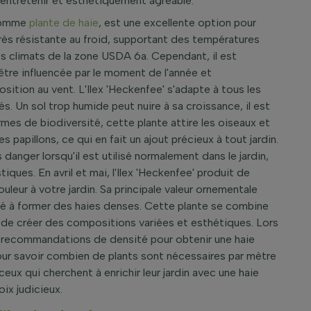
à entretenir et esthétiquement agréable.
 comme
plante de haie
, est une excellente option pour
très résistante au froid, supportant des températures
 les climats de la zone USDA 6a. Cependant, il est
être influencée par le moment de l'année et
sition au vent. L'Ilex 'Heckenfee' s'adapte à tous les
és. Un sol trop humide peut nuire à sa croissance, il est
rmes de biodiversité, cette plante attire les oiseaux et
s papillons, ce qui en fait un ajout précieux à tout jardin.
s danger lorsqu'il est utilisé normalement dans le jardin,
ues. En avril et mai, l'Ilex 'Heckenfee' produit de
uleur à votre jardin. Sa principale valeur ornementale
ité à former des haies denses. Cette plante se combine
 de créer des compositions variées et esthétiques. Lors
les recommandations de densité pour obtenir une haie
pour savoir combien de plants sont nécessaires par mètre
ceux qui cherchent à enrichir leur jardin avec une haie
oix judicieux.