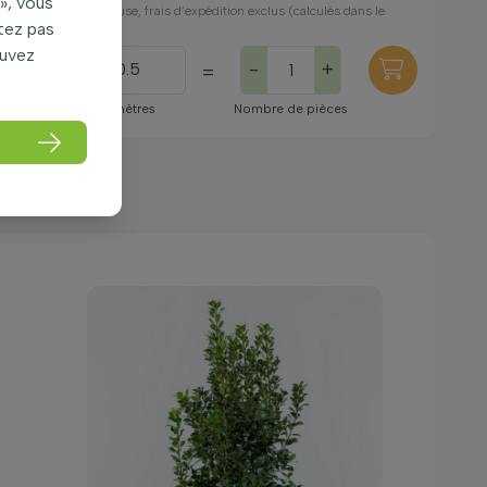
», vous
TVA incluse, frais d’expédition exclus (calculés dans le
itez pas
panier)
ouvez
-
+
=
No. de mètres
Nombre de pièces