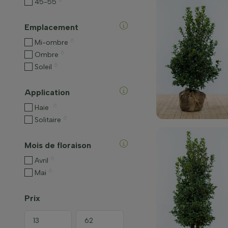
45-55
Emplacement
6
Mi-ombre
6
Ombre
6
Soleil
Application
6
Haie
6
Solitaire
Mois de floraison
6
Avril
6
Mai
Prix