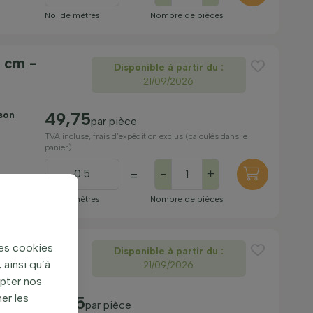
No. de mètres
Nombre de pièces
5 cm -
Disponible à partir du :
21/09/2026
ison
49,75
par pièce
TVA incluse, frais d’expédition exclus (calculés dans le
panier)
-
+
=
No. de mètres
Nombre de pièces
0 cm -
des cookies
Disponible à partir du :
ainsi qu’à
21/09/2026
apter nos
er les
ison
61,35
par pièce