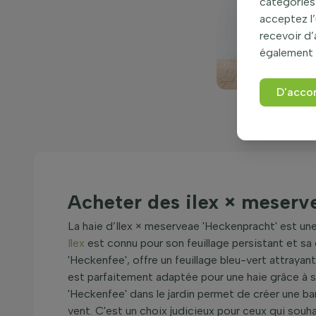
catégories 
acceptez l’
recevoir d
également 
D'acco
Acheter des ilex × meserv
La haie d’Ilex × meserveae 'Heckenpracht' est une
Ilex
est connu pour son feuillage persistant et sa
'Heckenfee', offre un feuillage bleu-vert attrayant
est parfaitement adaptée pour une haie grâce à sa
'Heckenfee' dans le jardin permet de créer une bar
vent. C'est un choix judicieux pour ceux qui souha