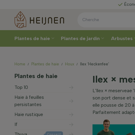
issez votre
Économisez pour
u
Plantes de haie
Plantes de jardin
Arbustes
Home
Plantes de haie
Houx
Ilex ‘Heckenfee’
Plantes de haie
Ilex × me
Top 10
L'Ilex × meserveae 
Haie à feuilles
son port dense et so
persistantes
elle pousse de 20 à 
Parfaitement adaptée
Haie rustique
If
Thuya
Conseil!