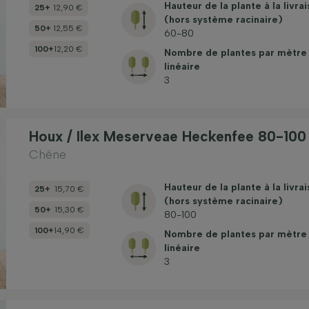
Hauteur de la plante à la livra
25+
12,90 €
(hors système racinaire)
50+
12,55 €
60-80
100+
12,20 €
Nombre de plantes par mètre
linéaire
3
Houx / Ilex Meserveae Heckenfee 80-100
Chêne
Hauteur de la plante à la livra
25+
15,70 €
(hors système racinaire)
50+
15,30 €
80-100
100+
14,90 €
Nombre de plantes par mètre
linéaire
3