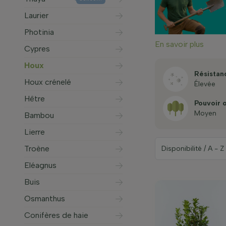
Laurier
Photinia
En savoir plus
Cypres
Houx
Résistan
Houx crénelé
Élevée
Hêtre
Pouvoir 
Moyen
Bambou
Lierre
Troène
Eléagnus
Buis
Osmanthus
Conifères de haie