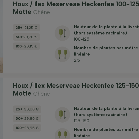
Houx / Ilex Meserveae Heckenfee 100-12
Motte
Chêne
Hauteur de la plante à la livra
25+
21,25 €
(hors système racinaire)
50+
20,70 €
100-125
100+
20,15 €
Nombre de plantes par mètre
linéaire
2.5
Houx / Ilex Meserveae Heckenfee 125-15
Motte
Chêne
Hauteur de la plante à la livra
25+
30,60 €
(hors système racinaire)
50+
29,80 €
125-150
100+
28,95 €
Nombre de plantes par mètre
linéaire