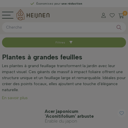
Économisez pour
une réduction
0
Filtres
Trier par
Plantes à grandes feuilles
Disponible
Les plantes à grand feuillage transforment la jardin avec leur
impact visuel. Ces géants de massif à impact foliaire offrent une
structure unique et un feuillage large et remarquable. Idéales pour
Hauteur à la livraison (cm)
créer des points focaux, elles ajoutent une touche d'élégance
naturelle.
En savoir plus
Taille adulte (cm)
Acer japonicum
'Aconitifolium' arbuste
Genre
Érable du japon