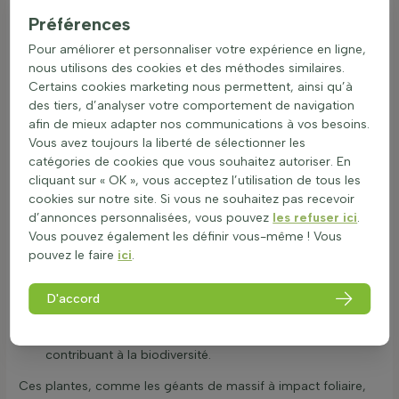
grandes feuilles ou végétaux feuillage imposant, sont idéales
Préférences
pour transformer un jardin en un espace luxuriant. Voici
Pour améliorer et personnaliser votre expérience en ligne,
quelques idées pour les intégrer dans un jardin :
nous utilisons des cookies et des méthodes similaires.
Utilisation en bordure : Les plantes à grand feuillage
Certains cookies marketing nous permettent, ainsi qu’à
peuvent créer une bordure impressionnante et ajouter
des tiers, d’analyser votre comportement de navigation
de la structure.
afin de mieux adapter nos communications à vos besoins.
Groupe de plantation : En les plantant en groupe, elles
Vous avez toujours la liberté de sélectionner les
peuvent donner un effet jungle et créer un impact visuel
catégories de cookies que vous souhaitez autoriser. En
fort.
cliquant sur « OK », vous acceptez l’utilisation de tous les
Solitaire : Une plante à grand feuillage peut être utilisée
cookies sur notre site. Si vous ne souhaitez pas recevoir
comme point focal dans le jardin.
d’annonces personnalisées, vous pouvez
les refuser ici
.
Haie ou séparation : Elles peuvent servir de haie naturelle
Vous pouvez également les définir vous-même ! Vous
pour délimiter des espaces.
pouvez le faire
ici
.
Plantes en pot : Idéales pour les terrasses, elles ajoutent
une touche tropicale.
D'accord
Ombre : Les grandes plantes à feuillage sont parfaites
pour créer de l'ombre dans le jardin.
Insectes : Elles peuvent attirer des insectes bénéfiques,
contribuant à la biodiversité.
Ces plantes, comme les géants de massif à impact foliaire,