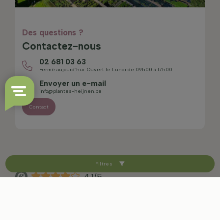
Des questions ?
Contactez-nous
02 681 03 63
Fermé aujourd’hui. Ouvert le Lundi de 09h00 à 17h00
Envoyer un e-mail
info@plantes-heijnen.be
Contact
Filtres
4.1/5