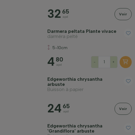
32
65
Voir
apd
Darmera peltata Plante vivace
darméra pelté
5-10cm
4
80
-
+
apd
Edgeworthia chrysantha
arbuste
Buisson à papier
24
65
Voir
apd
Edgeworthia chrysantha
'Grandiflora' arbuste