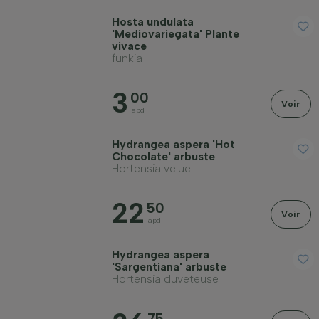
Hosta undulata
'Mediovariegata' Plante
vivace
funkia
3
00
Voir
apd
Hydrangea aspera 'Hot
Chocolate' arbuste
Hortensia velue
22
50
Voir
apd
Hydrangea aspera
'Sargentiana' arbuste
Hortensia duveteuse
75