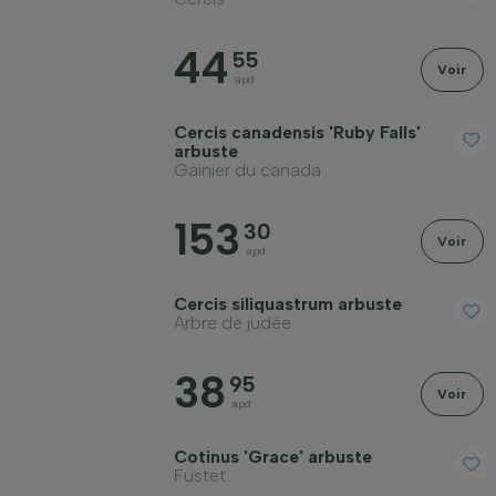
44
55
Voir
apd
Cercis canadensis 'Ruby Falls'
arbuste
Gainier du canada
153
30
Voir
apd
Cercis siliquastrum arbuste
Arbre de judée
38
95
Voir
apd
Cotinus 'Grace' arbuste
Fustet