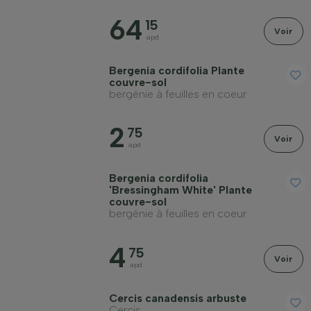
64
15
Voir
apd
Rusticité hivernale
Bergenia cordifolia Plante
couvre-sol
bergénie à feuilles en coeur
À feuillage persistant
2
75
Voir
apd
Odorante
Bergenia cordifolia
'Bressingham White' Plante
Fruitière
couvre-sol
bergénie à feuilles en coeur
Type de sol
4
75
Voir
apd
Appliquer un filtre
Cercis canadensis arbuste
Cercis