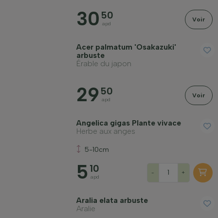
30
Emplacement
50
Voir
apd
Port
Acer palmatum 'Osakazuki'
arbuste
Érable du japon
Application
29
50
Voir
apd
Couleur des fleurs
Angelica gigas Plante vivace
Herbe aux anges
Mois de floraison
5-10cm
5
Couleur des feuilles
10
-
+
apd
Prix
Aralia elata arbuste
Aralie