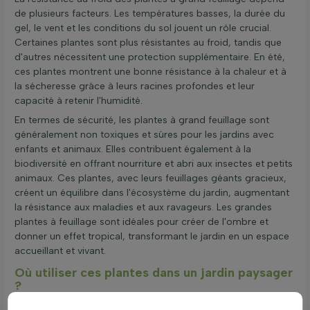
de plusieurs facteurs. Les températures basses, la durée du
gel, le vent et les conditions du sol jouent un rôle crucial.
Certaines plantes sont plus résistantes au froid, tandis que
d'autres nécessitent une protection supplémentaire. En été,
ces plantes montrent une bonne résistance à la chaleur et à
la sécheresse grâce à leurs racines profondes et leur
capacité à retenir l'humidité.
En termes de sécurité, les plantes à grand feuillage sont
généralement non toxiques et sûres pour les jardins avec
enfants et animaux. Elles contribuent également à la
biodiversité en offrant nourriture et abri aux insectes et petits
animaux. Ces plantes, avec leurs feuillages géants gracieux,
créent un équilibre dans l'écosystème du jardin, augmentant
la résistance aux maladies et aux ravageurs. Les grandes
plantes à feuillage sont idéales pour créer de l'ombre et
donner un effet tropical, transformant le jardin en un espace
accueillant et vivant.
Où utiliser ces plantes dans un jardin paysager
?
Les plantes à grand feuillage, aussi appelées plantes à