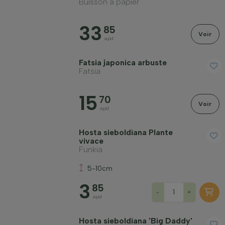
Buisson à papier
33
85
Voir
apd
Fatsia japonica arbuste
Fatsia
15
70
Voir
apd
Hosta sieboldiana Plante
vivace
Funkia
5-10cm
3
85
-
+
apd
Hosta sieboldiana 'Big Daddy'