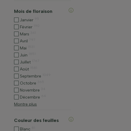
Mois de floraison
95
Janvier
190
Février
341
Mars
797
Avril
1531
Mai
1851
Juin
1767
Juillet
1581
Août
1049
Septembre
365
Octobre
34
Novembre
64
Décembre
Montre plus
Couleur des feuilles
81
Blanc