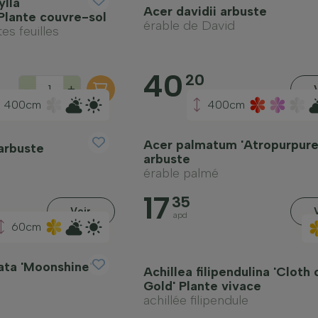
lla
Acer davidii arbuste
Plante couvre-sol
érable de David
es feuilles
40
20
-
+
apd
400cm
400cm
Acer palmatum 'Atropurpur
arbuste
arbuste
érable palmé
17
35
Voir
apd
60cm
ata 'Moonshine'
Achillea filipendulina 'Cloth 
Gold' Plante vivace
achillée filipendule