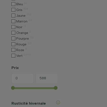
61
Bleu
158
Gris
155
Jaune
69
Marron
13
Noir
3
Orange
118
Pourpre
221
Rouge
8
Roze
3494
Vert
Prix
Rusticité hivernale