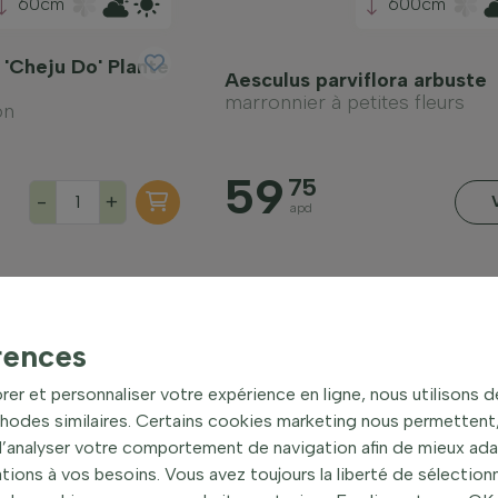
60cm
600cm
 'Cheju Do' Plante
Aesculus parviflora arbuste
marronnier à petites fleurs
on
59
75
-
+
apd
rences
rer et personnaliser votre expérience en ligne, nous utilisons 
hodes similaires. Certains cookies marketing nous permettent, 
 d’analyser votre comportement de navigation afin de mieux ad
ons à vos besoins. Vous avez toujours la liberté de sélectionn