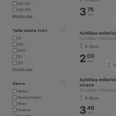
135
100-125
3
75
3
100-150
apd
Montre plus
Taille adulte (cm)
Achillea millefo
68
Achillée millefeuil
10
219
100
5-10cm
17
1000
2
00
5
110
apd
164
120
5
Montre plus
Achillea millefol
Genre
vivace
Achillée millefeuil
25
Abelia
1
Abeliophyllum
5-10cm
6
Abies
3
45
5
Acaena
apd
3