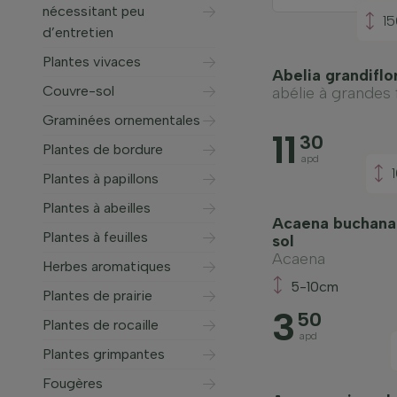
nécessitant peu
1
d’entretien
Plantes vivaces
Abelia grandiflo
Couvre-sol
abélie à grandes 
Graminées ornementales
11
30
Plantes de bordure
apd
Plantes à papillons
Plantes à abeilles
Acaena buchanan
Plantes à feuilles
sol
Acaena
Herbes aromatiques
5-10cm
Plantes de prairie
3
50
Plantes de rocaille
apd
Plantes grimpantes
Fougères