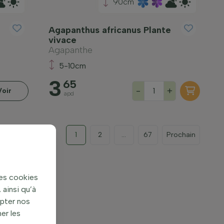
90cm
Agapanthus africanus Plante
vivace
Agapanthe
5-10cm
3
65
-
+
Voir
apd
1
2
...
67
Prochain
des cookies
ainsi qu’à
apter nos
er les