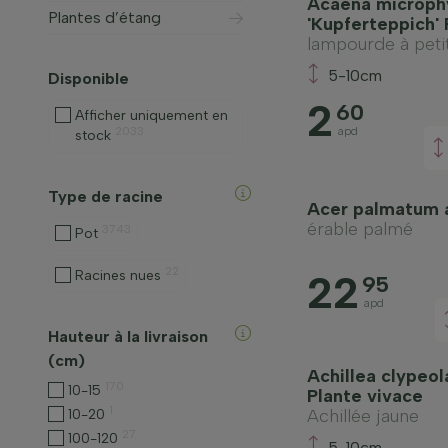
Acaena microphy
Plantes d’étang
'Kupferteppich' 
lampourde à petit
5-10cm
Disponible
2
60
Afficher uniquement en
2033
apd
stock
Type de racine
Acer palmatum 
érable palmé
3743
Pot
22
22
Racines nues
95
apd
Hauteur à la livraison
(cm)
Achillea clypeol
170
10-15
Plante vivace
1
Achillée jaune
10-20
27
100-120
5-10cm