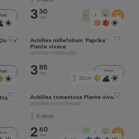
3
30
-
+
Voir
apd
 Queen'
Achillea millefolium 'Paprika'
Plante vivace
achillée millefeuille
3
85
Voir
Voir
apd
25cm
Achillea tomentosa Plante vivace
tta'
achillée tomenteuse
5-10cm
2
60
-
+
Voir
apd