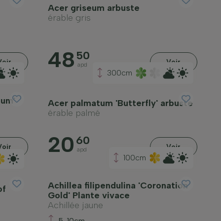
Acer griseum arbuste
érable gris
48
50
Voir
Voir
apd
300cm
eum'
Acer palmatum 'Butterfly' arbuste
érable palmé
20
60
Voir
Voir
apd
100cm
Achillea filipendulina 'Coronation
of
Gold' Plante vivace
Achillée jaune
5-10cm