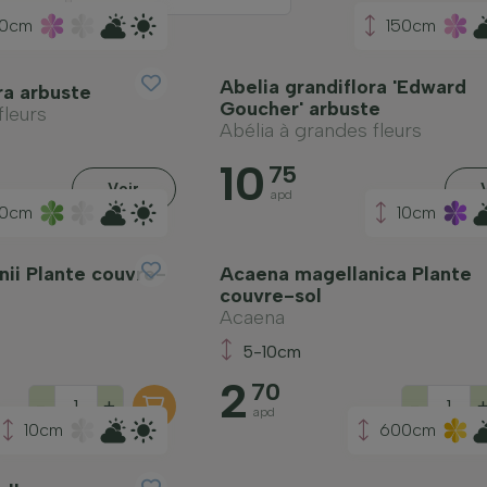
50cm
150cm
Abelia grandiflora 'Edward
ra arbuste
Goucher' arbuste
fleurs
Abélia à grandes fleurs
10
75
Voir
apd
10cm
10cm
ii Plante couvre-
Acaena magellanica Plante
couvre-sol
Acaena
5-10cm
2
70
-
+
-
apd
10cm
600cm