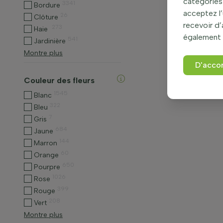
catégories 
3341
Bordure
acceptez l’
26
Clôture
recevoir d
273
Haie
également 
541
Jardinière
Montre plus
D'acco
Couleur des fleurs
1545
Blanc
322
Bleu
7
Gris
684
Jaune
144
Marron
60
Orange
650
Pourpre
1026
Rose
399
Rouge
208
Vert
Montre plus