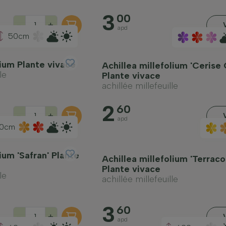
3
00
-
+
apd
50cm
lium Plante vivace
Achillea millefolium 'Cerise
le
Plante vivace
achillée millefeuille
2
60
-
+
apd
0cm
ium 'Safran' Plante
Achillea millefolium 'Terraco
Plante vivace
le
achillée millefeuille
3
60
-
+
apd