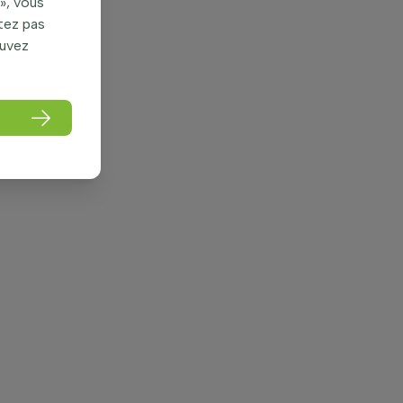
», vous
itez pas
ouvez