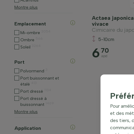
Acanthus
Montre plus
Actaea japonica
vivace
Emplacement
Cimicaire du jap
3054
Mi-ombre
566
5-10cm
Ombre
3264
Soleil
6
70
apd
Port
3
Polvormend
Port buissonnant et
413
étalé
1134
Port dressé
Préfé
Port dressé à
1469
buissonnant
Pour amélio
Montre plus
et des mét
des tiers,
communicati
Application