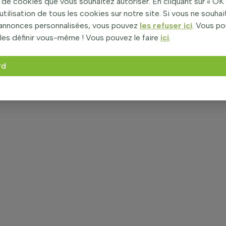
de cookies que vous souhaitez autoriser. En cliquant sur « OK 
utilisation de tous les cookies sur notre site. Si vous ne souha
’annonces personnalisées, vous pouvez
les refuser ici
. Vous p
les définir vous-même ! Vous pouvez le faire
ici
.
rd