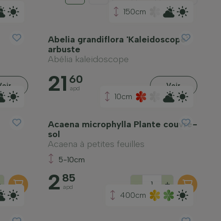
150cm
Abelia grandiflora 'Kaleidoscope'
arbuste
Abélia kaleidoscope
21
60
Voir
Voir
apd
10cm
Acaena microphylla Plante couvre-
sol
Acaena à petites feuilles
5-10cm
2
85
+
-
+
apd
400cm