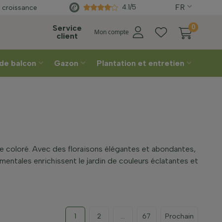
FR
Choisissez votre
semaine de livraison
4.1/5
 croissance
Service
0
Mon compte
client
 de balcon
Gazon
Plantation et entretien
le coloré. Avec des floraisons élégantes et abondantes,
mentales enrichissent le jardin de couleurs éclatantes et
1
2
...
67
Prochain