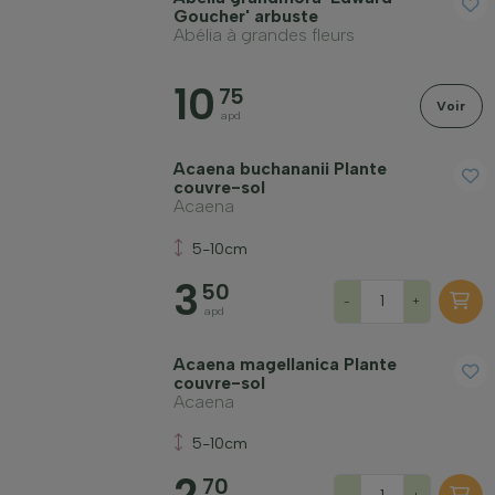
Goucher' arbuste
Genre
Abélia à grandes fleurs
10
75
Emplacement
Voir
apd
Port
Acaena buchananii Plante
couvre-sol
Acaena
Application
5-10cm
3
50
-
+
Couleur des fleurs
apd
Acaena magellanica Plante
Mois de floraison
couvre-sol
Acaena
5-10cm
Couleur des feuilles
2
70