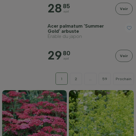
28
85
Voir
apd
Acer palmatum 'Summer
Gold' arbuste
Érable du japon
29
80
Voir
apd
1
2
...
59
Prochain