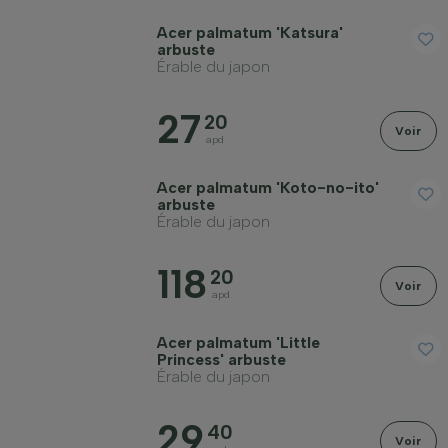
Acer palmatum 'Katsura'
arbuste
Érable du japon
27
20
Voir
apd
Acer palmatum 'Koto-no-ito'
arbuste
Érable du japon
118
20
Voir
apd
Acer palmatum 'Little
Princess' arbuste
Érable du japon
29
40
Voir