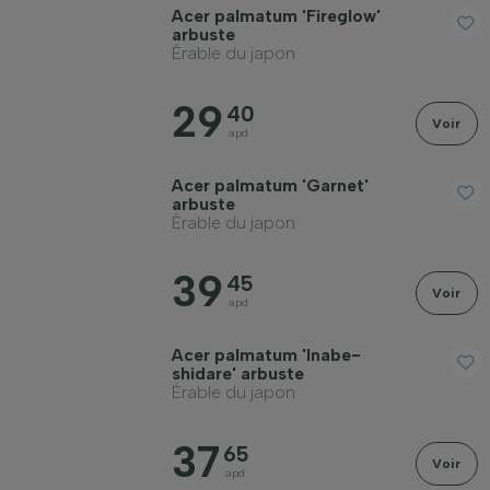
Acer palmatum 'Fireglow'
arbuste
Érable du japon
29
40
Voir
apd
Acer palmatum 'Garnet'
arbuste
Érable du japon
39
45
Voir
apd
Acer palmatum 'Inabe-
shidare' arbuste
Érable du japon
37
65
Voir
apd