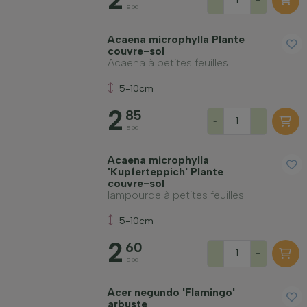
-
+
apd
Prix
Acaena microphylla Plante
couvre-sol
Acaena à petites feuilles
5-10cm
Rusticité hivernale
2
85
-
+
apd
À feuillage persistant
Acaena microphylla
'Kupferteppich' Plante
couvre-sol
lampourde à petites feuilles
Odorante
5-10cm
Fruitière
2
60
-
+
apd
Type de sol
Acer negundo 'Flamingo'
arbuste