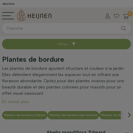
réduction
0
Filtres
Trier par
Plantes de bordure
Disponible
Les plantes de bordure ajoutent structure et couleur à la jardin.
Elles délimitent élégamment les espaces tout en offrant une
floraison abondante. Optez pour des plantes vivaces pour une
Type de racine
beauté durable et des plantes colorées pour massifs pour un
effet visuel saisissant.
En savoir plus
Hauteur à la livraison (cm)
Plantes de bordure à fleurs
Plantes de bordure bon marché
Plantes de bordure à
Taille adulte (cm)
Abelia grandiflora 'Edward