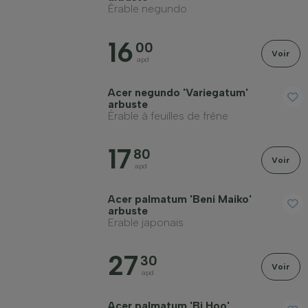
Érable negundo
Appliquer un filtre
16
00
Voir
apd
Acer negundo 'Variegatum'
arbuste
Érable à feuilles de frêne
17
80
Voir
apd
Acer palmatum 'Beni Maiko'
arbuste
Erable japonais
27
30
Voir
apd
Acer palmatum 'Bi Hoo'