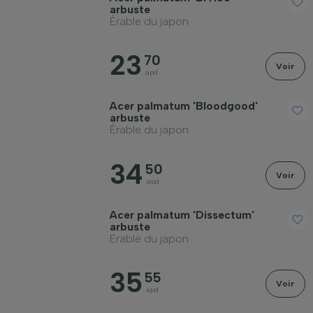
arbuste
Érable du japon
23
70
Voir
apd
Acer palmatum 'Bloodgood'
arbuste
Érable du japon
34
50
Voir
apd
Acer palmatum 'Dissectum'
arbuste
Erable du japon
35
55
Voir
apd