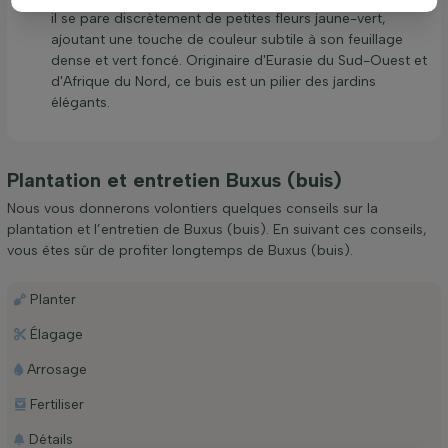
il se pare discrètement de petites fleurs jaune-vert,
ajoutant une touche de couleur subtile à son feuillage
dense et vert foncé. Originaire d'Eurasie du Sud-Ouest et
d'Afrique du Nord, ce buis est un pilier des jardins
élégants.
Plantation et entretien Buxus (buis)
Nous vous donnerons volontiers quelques conseils sur la
plantation et l’entretien de Buxus (buis). En suivant ces conseils,
vous êtes sûr de profiter longtemps de Buxus (buis).
Planter
Élagage
Arrosage
Fertiliser
Détails