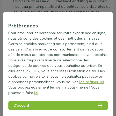
Originaire d'Eurasie du Sud-Ouest et d'Afrique du Nord, il
fleurit au printemps, offrant de petites fleurs discrètes de
couleur jaune et vert. Idéal pour les bordures et les
parterres de jardin, le Buxus sempervirens 'Bol' est un
choix classique pour les jardiniers cherchant à créer un
Préférences
paysage formel et structuré.
Pour améliorer et personnaliser votre expérience en ligne,
Le
Buxus sempervirens 'Pyramide'
, également connu
nous utilisons des cookies et des méthodes similaires.
sous le nom de buis toujours vert ou buis commun, se
Certains cookies marketing nous permettent, ainsi qu’à
distingue par sa forme élégante et son feuillage dense,
des tiers, d’analyser votre comportement de navigation
qui se prête parfaitement à la taille en topiaire. Cet
afin de mieux adapter nos communications à vos besoins.
arbuste, qui s'épanouit sous le climat tempéré d'Eurasie
Vous avez toujours la liberté de sélectionner les
du Sud-Ouest et d'Afrique du Nord, présente des
catégories de cookies que vous souhaitez autoriser. En
floraisons discrètes aux teintes de jaune et de vert au
cliquant sur « OK », vous acceptez l’utilisation de tous les
cours des mois de mars et avril. Son allure raffinée en fait
cookies sur notre site. Si vous ne souhaitez pas recevoir
un choix privilégié pour les allées et les points focaux
d’annonces personnalisées, vous pouvez
les refuser ici
.
dans les jardins soignés.
Vous pouvez également les définir vous-même ! Vous
Le
Buxus sempervirens (haie de buis)
, ou buis commun,
pouvez le faire
ici
.
est un arbuste persistant qui exprime toute sa splendeur
dans les aménagements paysagers classiques et
contemporains. Sa résistance et sa versatilité en font le
D'accord
choix idéal pour former des haies ou des bordures
délimitant avec grâce allées et parterres. En mars et avril,