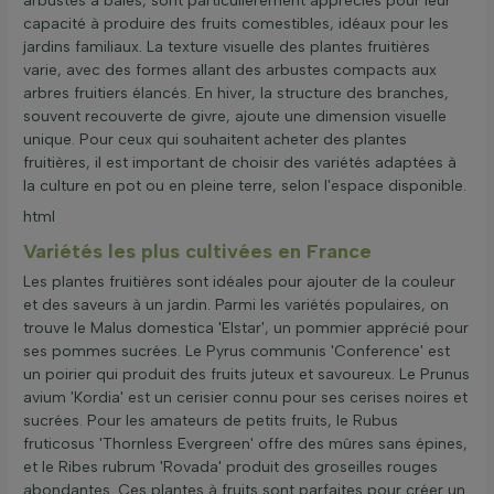
arbustes à baies, sont particulièrement appréciés pour leur
capacité à produire des fruits comestibles, idéaux pour les
jardins familiaux. La texture visuelle des plantes fruitières
varie, avec des formes allant des arbustes compacts aux
arbres fruitiers élancés. En hiver, la structure des branches,
souvent recouverte de givre, ajoute une dimension visuelle
unique. Pour ceux qui souhaitent acheter des plantes
fruitières, il est important de choisir des variétés adaptées à
la culture en pot ou en pleine terre, selon l'espace disponible.
html
Variétés les plus cultivées en France
Les plantes fruitières sont idéales pour ajouter de la couleur
et des saveurs à un jardin. Parmi les variétés populaires, on
trouve le Malus domestica 'Elstar', un pommier apprécié pour
ses pommes sucrées. Le Pyrus communis 'Conference' est
un poirier qui produit des fruits juteux et savoureux. Le Prunus
avium 'Kordia' est un cerisier connu pour ses cerises noires et
sucrées. Pour les amateurs de petits fruits, le Rubus
fruticosus 'Thornless Evergreen' offre des mûres sans épines,
et le Ribes rubrum 'Rovada' produit des groseilles rouges
abondantes. Ces plantes à fruits sont parfaites pour créer un