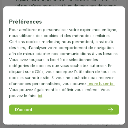
sol pour s'assurer qu'il est humide mais pas détrempé.
Taille : Tailler les plantes fruitières au début du printemps
pour favoriser une croissance saine. Utiliser des outils
Préférences
propres pour éviter d'endommager les branches.
Pour améliorer et personnaliser votre expérience en ligne,
Fertilisation : Appliquer un engrais équilibré au début du
nous utilisons des cookies et des méthodes similaires.
printemps et en été pour soutenir la production de fruits.
Certains cookies marketing nous permettent, ainsi qu’à
Suivre les instructions du fabricant pour la quantité.
des tiers, d’analyser votre comportement de navigation
Protection hivernale : Protéger les plantes fruitières du
afin de mieux adapter nos communications à vos besoins.
gel en utilisant un paillis ou une couverture spéciale
Vous avez toujours la liberté de sélectionner les
pendant l'hiver.
catégories de cookies que vous souhaitez autoriser. En
Division : Certaines plantes fruitières peuvent être
cliquant sur « OK », vous acceptez l’utilisation de tous les
divisées tous les 3 à 4 ans pour encourager une nouvelle
cookies sur notre site. Si vous ne souhaitez pas recevoir
croissance.
d’annonces personnalisées, vous pouvez
les refuser ici
.
Transplantation : Transplanter les plantes fruitières au
Vous pouvez également les définir vous-même ! Vous
début du printemps ou à l'automne. Assurer un bon
pouvez le faire
ici
.
arrosage après la transplantation pour aider à
l'établissement.
D'accord
Pour ceux qui souhaitent acheter des plantes fruitières, il est
important de choisir des variétés adaptées au climat local et
de les planter dans un sol bien drainé. Les plantes de jardin à