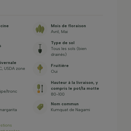
acine
Mois de floraison
Avril, Mai
Type de sol
s
Tous les sols (bien
drainés)
hivernale
Fruitière
1°C, USDA zone
Oui
Hauteur à la livraison, y
compris le pot/la motte
tipe/tronc
80-100
Nom commun
margarita
Kumquat de Nagami
estions