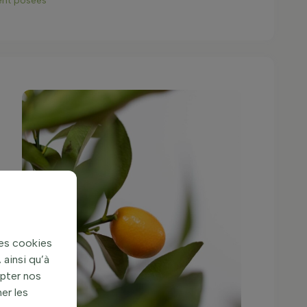
nt posées
des cookies
ainsi qu’à
apter nos
er les