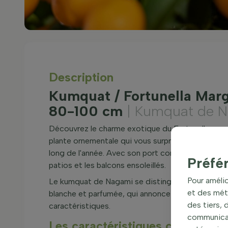
Description
Kumquat / Fortunella Marg
80-100 cm
| Kumquat de 
Découvrez le charme exotique du Fortunella ma
plante ornementale qui vous surprendra par sa cap
long de l'année. Avec son port compact et sa form
Préfé
patios et les balcons ensoleillés.
Pour amélio
Le kumquat de Nagami se distingue par son feuilla
et des mét
blanche et parfumée, qui annonce l'arrivée du pri
des tiers,
caractéristiques.
communicati
Les caractéristiques clés de For