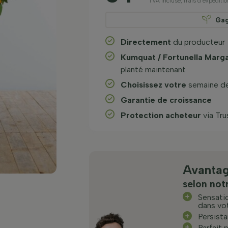
TVA incluse, frais d’expéditio
Ga
Directement
du producteur
Kumquat / Fortunella Marga
planté maintenant
Choisissez votre
semaine de 
Garantie de croissance
Protection acheteur
via Tr
Avanta
selon notr
Sensati
dans vot
Persista
Parfait 