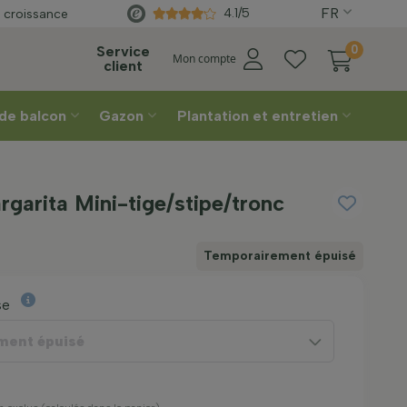
FR
Directement
du producteur
4.1/5
 croissance
Service
0
Mon compte
client
 de balcon
Gazon
Plantation et entretien
garita Mini-tige/stipe/tronc
Temporairement épuisé
se
ment épuisé