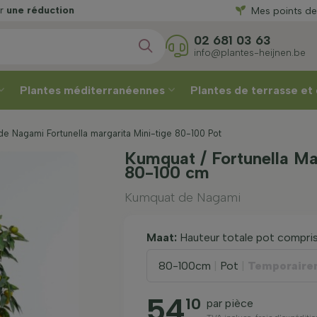
duction
Mes points de
une réduction
02 681 03 63
info@plantes-heijnen.be
Plantes méditerranéennes
Plantes de terrasse et
e Nagami Fortunella margarita Mini-tige 80-100 Pot
Kumquat / Fortunella Mar
80-100 cm
Kumquat de Nagami
Maat:
Hauteur totale pot compri
80-100cm
|
Pot
|
Temporaire
54
10
par pièce