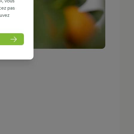
», vous
itez pas
ouvez