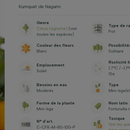
Kumquat de Nagami
Genre
Type de r
Citrus (agrume)
(voir
Pot
toutes les espèces)
Couleur des fleurs
Possibilité
Blanc
Solitaire
Rusticité 
Emplacement
1,7°C / -1,
Soleil
10a
Besoins en eau
Type
Modérés
Mini-tige/s
Forme de la plante
Nom latin
Mini-tige
Fortunella 
Toxique
N° d’art.
Voir les qu
C-CFK-M-80-100-P