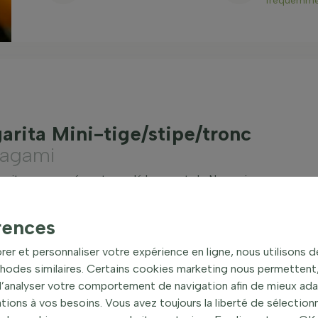
fréquemme
arita Mini-tige/stipe/tronc
Nagami
rgarita, communément appelé kumquat de Nagami, une
acité à produire de délicieux fruits ovales tout au
e en mini tige, cette plante est idéale pour orner les
rences
rer et personnaliser votre expérience en ligne, nous utilisons 
ge persistant d'un vert éclatant et par sa floraison
hodes similaires. Certains cookies marketing nous permettent, 
ntemps et précède la formation de ses fruits
 d’analyser votre comportement de navigation afin de mieux ad
ons à vos besoins. Vous avez toujours la liberté de sélectionn
tunella margarita