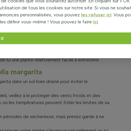
de cookies que vous souhaitez autoriser. En cliquant sur « OK 
utilisation de tous les cookies sur notre site. Si vous ne souha
e multiples avantages :
’annonces personnalisées, vous pouvez
les refuser ici
. Vous p
 fruits ovales, dont la peau est douce et la chair
les définir vous-même ! Vous pouvez le faire
ici
.
chissante.
aire, s'adaptant parfaitement aux petits espaces grâce
rd
USDA 10a, résistant à des températures minimales de
e lui une plante relativement facile à entretenir.
ella margarita
rita dans un sol bien drainé pour éviter le
il, veillez à le protéger des vents froids et des
s où les températures peuvent frôler les limites de sa
en périodes de sécheresse, mais prenez garde à ne
z laisser votre plante s'épanouir naturellement ou lui