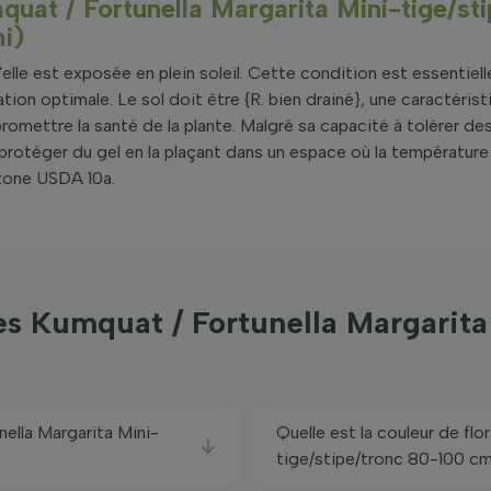
uat / Fortunella Margarita Mini-tige/sti
i)
elle est exposée en plein soleil. Cette condition est essentiell
tion optimale. Le sol doit être {R. bien drainé}, une caractérist
romettre la santé de la plante. Malgré sa capacité à tolérer de
la protéger du gel en la plaçant dans un espace où la températu
 zone USDA 10a.
 Kumquat / Fortunella Margarita 
nella Margarita Mini-
Quelle est la couleur de fl
tige/stipe/tronc 80-100 cm