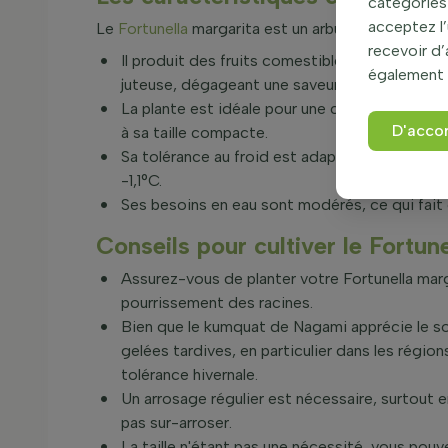
catégories 
acceptez l’
Le
Fortunella
margarita est un arbuste qui offre d
recevoir d
Il produit des fruits comestibles, le kumquat à
également 
juteuse, dégageant une saveur acidulée rafraî
La plante est idéale pour une culture en solit
D'acco
à sa taille compacte.
Sa tolérance au froid est adaptée à la zone 
-1,1°C.
Ses besoins en eau sont modérés, ce qui fait d
Conseils pour cultiver le Fortun
Assurez-vous de planter votre Fortunella marga
pourrissement des racines.
Bien que le kumquat de Nagami apprécie le sole
gelées tardives, en particulier dans les région
tolérance hivernale.
Un arrosage régulier est nécessaire, surtout 
pas sur-arroser.
La taille n'étant pas une nécessité, vous pouve