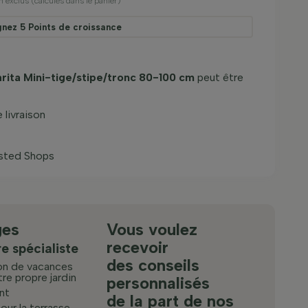
n exclus (calculés dans le panier)
gnez
5
Points de croissance
rita Mini-tige/stipe/tronc 80-100 cm
peut être
livraison
usted Shops
ges
Vous voulez
recevoir
e spécialiste
des conseils
on de vacances
re propre jardin
personnalisés
nt
de la part de nos
pour la terrasse