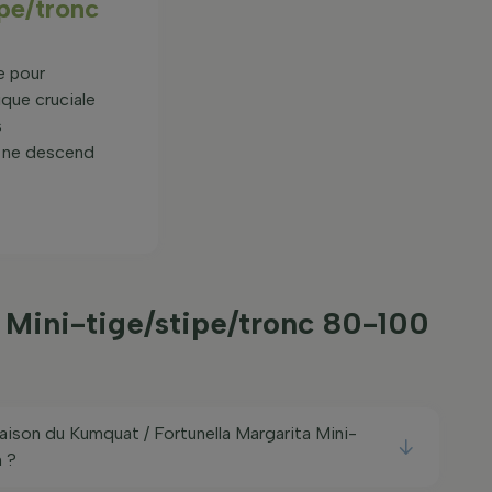
pe/tronc
e pour
ique cruciale
s
re ne descend
Mini-tige/stipe/tronc 80-100
oraison du Kumquat / Fortunella Margarita Mini-
 ?