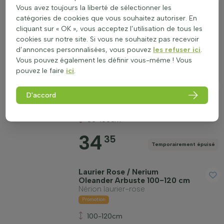
Oleander Arbuste 70-80 cm
Vous avez toujours la liberté de sélectionner les
Nérion laurier-rose
catégories de cookies que vous souhaitez autoriser. En
cliquant sur « OK », vous acceptez l’utilisation de tous les
70-80cm
cookies sur notre site. Si vous ne souhaitez pas recevoir
23
90
d’annonces personnalisées, vous pouvez
les refuser ici
.
Temporairement épuisé
Vous pouvez également les définir vous-même ! Vous
pouvez le faire
ici
.
Laurier Rose / Nerium
Oleander Arbuste 80-100 cm
D'accord
Nérion laurier-rose
80-100cm
34
35
Temporairement épuisé
Laurier Rose / Nerium
Oleander Arbuste 100-120 cm
Nérion laurier-rose
Promotion
100-120cm