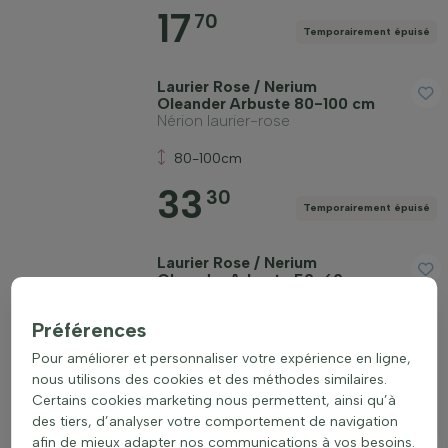
17
70
Temporairement épuisé
Laurier Rose / Nerium
Oleander Arbuste 80-100 cm
Nérion laurier-rose
80-100cm
33
30
Temporairement épuisé
Laurier Rose / Nerium
Oleander Arbuste 50-60 cm
Nérion laurier-rose
Préférences
50-60cm
Pour améliorer et personnaliser votre expérience en ligne,
18
70
nous utilisons des cookies et des méthodes similaires.
Temporairement épuisé
Certains cookies marketing nous permettent, ainsi qu’à
des tiers, d’analyser votre comportement de navigation
Laurier Rose / Nerium
afin de mieux adapter nos communications à vos besoins.