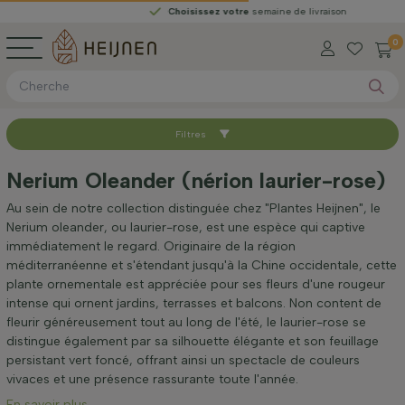
Choisissez votre
semaine de livraison
0
Filtres
Trier par
Nerium Oleander (nérion laurier-rose)
Couleur des fleurs
Au sein de notre collection distinguée chez "Plantes Heijnen", le
Nerium oleander, ou laurier-rose, est une espèce qui captive
immédiatement le regard. Originaire de la région
Type
méditerranéenne et s'étendant jusqu'à la Chine occidentale, cette
plante ornementale est appréciée pour ses fleurs d'une rougeur
intense qui ornent jardins, terrasses et balcons. Non content de
Mois de floraison
fleurir généreusement tout au long de l'été, le laurier-rose se
distingue également par sa silhouette élégante et son feuillage
persistant vert foncé, offrant ainsi un spectacle de couleurs
Prix
vivaces et une présence rassurante toute l'année.
En savoir plus