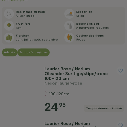
Résistance au froid
Exposition
À l’abri du gel
Soleil
Fructifère
Besoins en eau
Non
À intervalles réguliers
Port
Floraison
Couleur des fleurs
Juin, juillet, août, septembre
Rouge
Appliquer un filtre
Arbuste
Sur tige/stipe/tronc
Laurier Rose / Nerium
Oleander Sur tige/stipe/tronc
100-120 cm
Nérion laurier-rose
100-120cm
24
95
Temporairement épuisé
Laurier Rose / Nerium