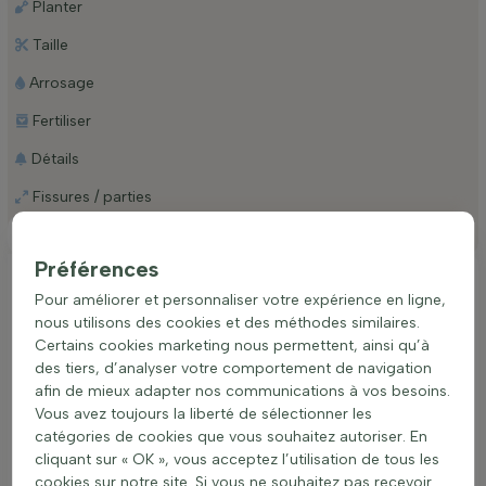
Planter
Taille
Arrosage
Fertiliser
Détails
Fissures / parties
Emplacement
Préférences
Emplacement idéal d’un(e) Stipa tenuissima
Pour améliorer et personnaliser votre expérience en ligne,
'Ponytails' Graminée ornementale (nasselle
nous utilisons des cookies et des méthodes similaires.
très ténue)
Certains cookies marketing nous permettent, ainsi qu’à
Cette espèce s'épanouit pleinement lorsqu'elle est plantée en
des tiers, d’analyser votre comportement de navigation
plein soleil ou en ombre partielle, garantissant ainsi une
afin de mieux adapter nos communications à vos besoins.
croissance optimale et une floraison abondante. Elle préfère
Vous avez toujours la liberté de sélectionner les
les sols bien drainés, mais s'adapte à différents types de
catégories de cookies que vous souhaitez autoriser. En
terrains, ce qui la rend versatile pour l'aménagement
cliquant sur « OK », vous acceptez l’utilisation de tous les
paysager. Les besoins modérés en eau de cette graminée
cookies sur notre site. Si vous ne souhaitez pas recevoir