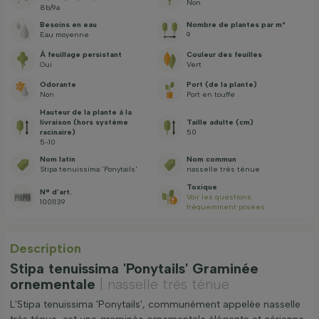
Non
8b/9a
Besoins en eau
Nombre de plantes par m²
Eau moyenne
9
À feuillage persistant
Couleur des feuilles
Oui
Vert
Odorante
Port (de la plante)
Non
Port en touffe
Hauteur de la plante à la
livraison (hors système
Taille adulte (cm)
racinaire)
50
5-10
Nom latin
Nom commun
Stipa tenuissima 'Ponytails'
nasselle très ténue
Toxique
N° d’art.
Voir les questions
1001139
fréquemment posées
Description
Stipa tenuissima 'Ponytails' Graminée
ornementale
| nasselle très ténue
L'Stipa tenuissima 'Ponytails', communément appelée nasselle