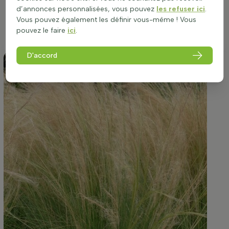
doivent être pris en compte, surtout durant les périodes de
d’annonces personnalisées, vous pouvez
les refuser ici
.
sécheresse. Pour une touffe dense et saine, une exposition
Vous pouvez également les définir vous-même ! Vous
directe au soleil est idéale, bien que cette plante tolère une
pouvez le faire
ici
.
certaine ombre.
D'accord