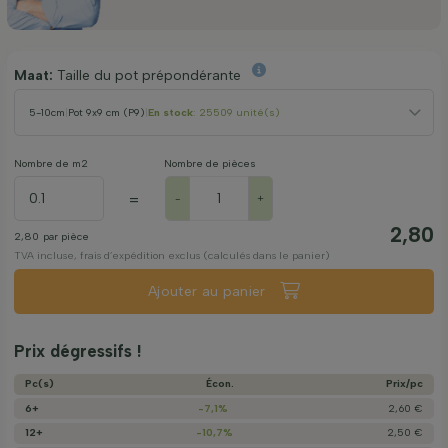
Maat:
Taille du pot prépondérante
5-10cm
|
Pot 9x9 cm (P9)
|
En stock
: 25509 unité(s)
Nombre de m2
Nombre de pièces
=
-
+
2,80
2,80
par pièce
TVA incluse, frais d’expédition exclus (calculés dans le panier)
Ajouter au panier
Prix dégressifs !
Pc(s)
Écon.
Prix/­pc
6+
-7,1%
2,60 €
12+
-10,7%
2,50 €