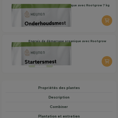
Engrais d'entretien organique avec Rootgrow 7 kg
18,95
par pièce
-
+
Engrais de démarrage organique avec Rootgrow
7 kg
19,95
par pièce
-
+
Propriétés des plantes
Description
Combiner
Plantation et entretien