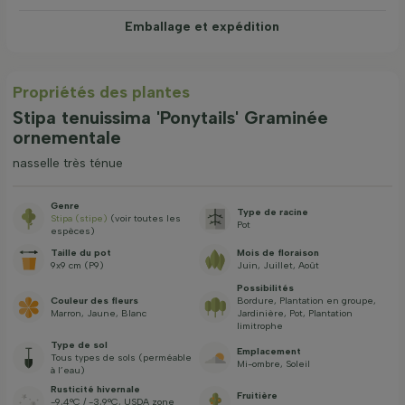
Emballage et expédition
Propriétés des plantes
Stipa tenuissima 'Ponytails' Graminée
ornementale
nasselle très ténue
Genre
Type de racine
Stipa (stipe)
(voir toutes les
Pot
espèces)
Taille du pot
Mois de floraison
9x9 cm (P9)
Juin, Juillet, Août
Possibilités
Couleur des fleurs
Bordure, Plantation en groupe,
Marron, Jaune, Blanc
Jardinière, Pot, Plantation
limitrophe
Type de sol
Emplacement
Tous types de sols (perméable
Mi-ombre, Soleil
à l’eau)
Rusticité hivernale
Fruitière
-9,4°C / -3,9°C, USDA zone