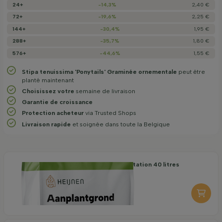
24+
-14,3%
2,40 €
72+
-19,6%
2,25 €
144+
-30,4%
1,95 €
288+
-35,7%
1,80 €
576+
-44,6%
1,55 €
Stipa tenuissima 'Ponytails' Graminée ornementale
peut être
planté maintenant
Choisissez votre
semaine de livraison
Garantie de croissance
Protection acheteur
via Trusted Shops
Livraison rapide
et soignée dans toute la Belgique
Terreau organique de plantation 40 litres
7,25
par pièce
-
+