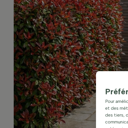
Préfé
Pour amélio
et des mét
des tiers,
communicati