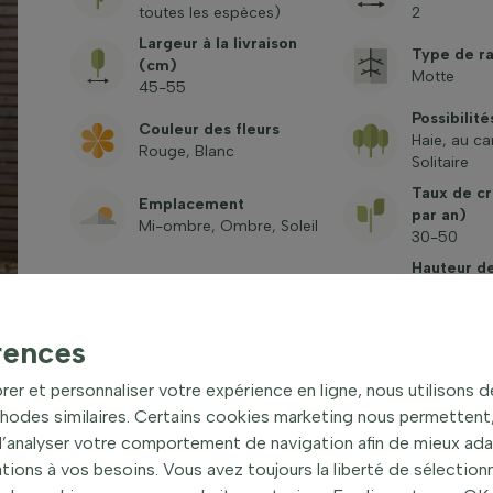
toutes les espèces)
2
Largeur à la livraison
Type de r
(cm)
Motte
45-55
Possibilité
Couleur des fleurs
Haie, au ca
Rouge, Blanc
Solitaire
Taux de c
Emplacement
par an)
Mi-ombre, Ombre, Soleil
30-50
Hauteur de
Brise-vue
livraison 
Moyen
racinaire)
150-175
rences
Nom latin
Nom com
rer et personnaliser votre expérience en ligne, nous utilisons 
Photinia fraseri 'Red Robin'
Photinia de
hodes similaires. Certains cookies marketing nous permettent, 
Toxique
 d’analyser votre comportement de navigation afin de mieux ad
N° d’art.
Voir les qu
ons à vos besoins. Vous avez toujours la liberté de sélectionn
G-PR-P-150-175-K
fréquemme