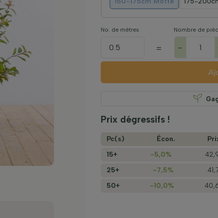
150-175cm Motte
175-200c
No. de mètres
Nombre de piè
-
=
Aj
Ga
Prix dégressifs !
Pc(s)
Écon.
Pri
15+
-5,0%
42,
25+
-7,5%
41,
50+
-10,0%
40,