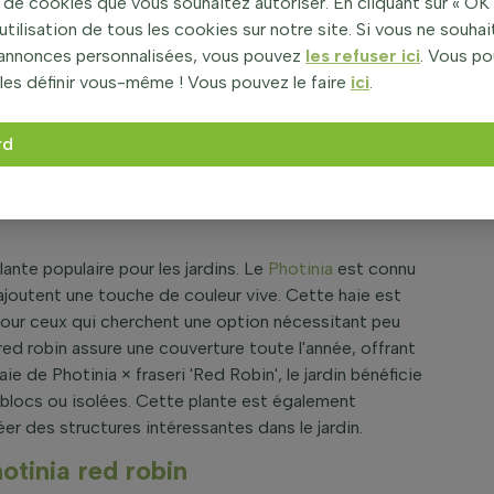
de cookies que vous souhaitez autoriser. En cliquant sur « OK 
utilisation de tous les cookies sur notre site. Si vous ne souha
’annonces personnalisées, vous pouvez
les refuser ici
. Vous p
les définir vous-même ! Vous pouvez le faire
ici
.
rd
n 150-175 cm - Motte
|
lante populaire pour les jardins. Le
Photinia
est connu
joutent une touche de couleur vive. Cette haie est
e pour ceux qui cherchent une option nécessitant peu
 red robin assure une couverture toute l'année, offrant
ie de Photinia × fraseri 'Red Robin', le jardin bénéficie
s blocs ou isolées. Cette plante est également
er des structures intéressantes dans le jardin.
otinia red robin