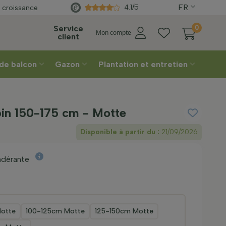
Choi
FR
isissez votre
semaine de livraison
4.1/5
 croissance
Service
0
Mon compte
client
 de balcon
Gazon
Plantation et entretien
bin 150-175 cm - Motte
Disponible à partir du :
21/09/2026
ondérante
otte
100-125cm Motte
125-150cm Motte