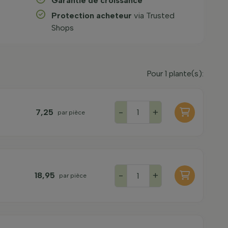
Garantie de croissance
Protection acheteur
via Trusted
Shops
Pour
1
plante(s):
-
+
7,25
par pièce
-
+
18,95
par pièce