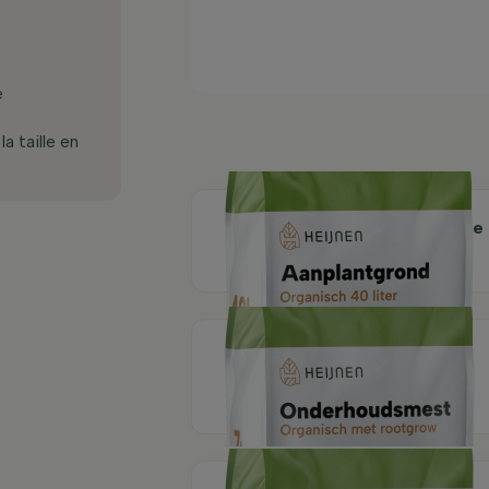
e
a taille en
Terreau organique de
plantation 40 litres
Engrais d'entretien
organique avec
Rootgrow 7 kg