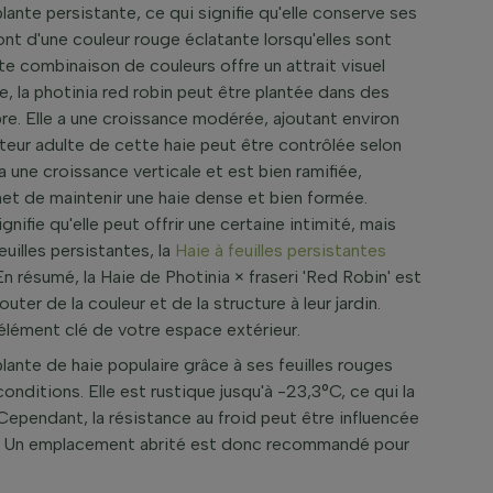
lante persistante, ce qui signifie qu'elle conserve ses
sont d'une couleur rouge éclatante lorsqu'elles sont
tte combinaison de couleurs offre un attrait visuel
e, la photinia red robin peut être plantée dans des
re. Elle a une croissance modérée, ajoutant environ
auteur adulte de cette haie peut être contrôlée selon
 a une croissance verticale et est bien ramifiée,
rmet de maintenir une haie dense et bien formée.
nifie qu'elle peut offrir une certaine intimité, mais
euilles persistantes, la
Haie à feuilles persistantes
En résumé, la Haie de Photinia × fraseri 'Red Robin' est
ter de la couleur et de la structure à leur jardin.
 élément clé de votre espace extérieur.
plante de haie populaire grâce à ses feuilles rouges
onditions. Elle est rustique jusqu'à -23,3°C, ce qui la
Cependant, la résistance au froid peut être influencée
nt. Un emplacement abrité est donc recommandé pour