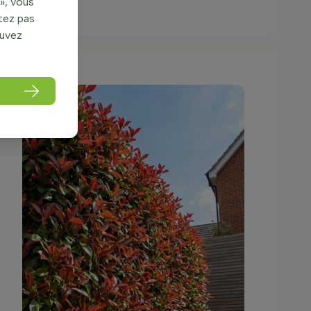
», vous
itez pas
ouvez