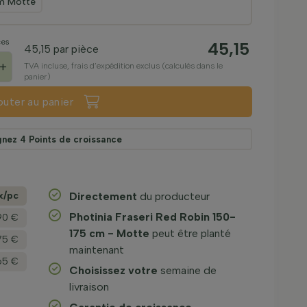
m Motte
ces
45,15
45,15
par pièce
+
TVA incluse, frais d’expédition exclus (calculés dans le
panier)
outer au panier
gnez
4
Points de croissance
x/­pc
Directement
du producteur
Photinia Fraseri Red Robin 150-
90 €
175 cm - Motte
peut être planté
75 €
maintenant
65 €
Choisissez votre
semaine de
livraison