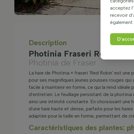
catégories 
acceptez l’
recevoir d
également 
D'acco
Description
Photinia Fraseri Red Robi
Photinia de Fraser
La haie de Photinia × fraseri 'Red Robin' est une p
pour ses magnifiques jeunes pousses rouges qui a
facile à maintenir en forme, ce qui la rend idéal
d'entretien. Le feuillage persistant de la photinia
ainsi une intimité constante. En choisissant une ha
d'une haie haute et dense, parfaite pour les haie
adaptée pour la taille en forme, permettant de cré
Caractéristiques des plantes: ph