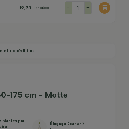
-
+
19,95
par pièce
e et expédition
150-175 cm - Motte
 plantes par
Élagage (par an)
aire